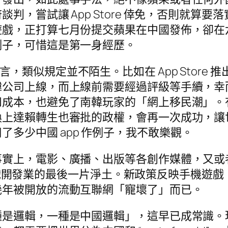
判，嘗試讓 App Store 倖免，否則就算
遊戲，正打算七月份提交蘋果在中國發佈，卻在
例子，可惜這是第一身經歷。
 的蘋果而言，類似規定並不陌生。比如在 App St
韓公司上線，而上線前需要經過評級等手續，幸
和成本，也避免了南韓玩家的「網上移民潮」。
換上達賴轉生也審批的政權，會再一次成功，讓
a，用了多少中國 app 作例子，我不敢樂觀。
事實上，電影、廣播、出版等各創作媒體，又或
是中國遊戲開發業的最後一片淨土。新政策反映手機
幾年被開放的流動互聯網「寵壞了」而已。
種是邏輯，一種是中國邏輯」，這早已成常識。