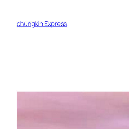
跳
至
主
chungkin Express
要
內
容