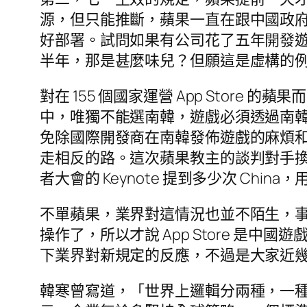
源，但只能推斷，蘋果一直在跟中國政府談
好部署。試問如果有公司花了五年開發
半年，那是甚麼味兒？但願這是虛構的
對在 155 個國家運營 App Store
中，唯獨不能選南韓，遊戲必須透過南
免除國際開發商在南韓發佈遊戲的麻煩
走相反的路。這次蘋果教主的談判對手
者大會的 Keynote 提到多少次 Chin
不單蘋果，業界對這情況也並不陌生，
操作了，所以才說 App Store 
下業界對新規定的反應，不過是大家近
韓寒曾寫道，「世界上邏輯分兩種，一