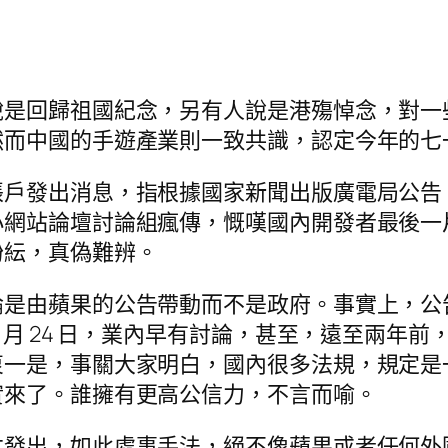
說是回歸祖國紀念，另有人說是港殤悼念，對一
然而中國的手遊產業則一致共識，認定今年的七
帳戶發出消息，指根據國家新聞出版廣電局公告
小網站論壇討論組瘋傳，慨嘆國內開發者最後一
紛紜，真偽難辨。
論是由蘋果的公告帶動而不是政府。事實上，公
 月 24 日，業內早有討論，甚至，遠至兩年
衷一是，事關大家明白，國內很多法規，規定是
實來了。誰擁有更高公信力，不言而喻。
才發出，如此處事手法，絕不像蘋果或者任何外