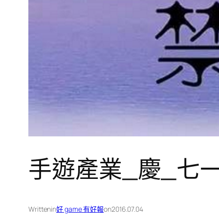
手遊產業_慶_七
Written
in
好 game 有好報
on
2016.07.04