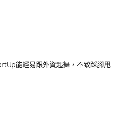
rtUp能輕易跟外資起舞，不致踩腳甩