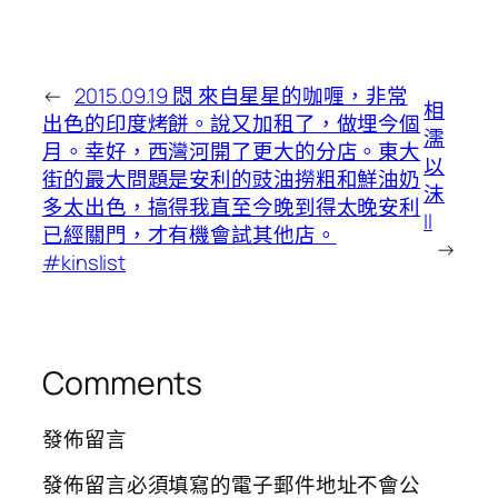
←
2015.09.19 悶 來自星星的咖喱，非常
相
出色的印度烤餅。說又加租了，做埋今個
濡
月。幸好，西灣河開了更大的分店。東大
以
街的最大問題是安利的豉油撈粗和鮮油奶
沫
多太出色，搞得我直至今晚到得太晚安利
II
已經關門，才有機會試其他店。
→
#kinslist
Comments
發佈留言
發佈留言必須填寫的電子郵件地址不會公