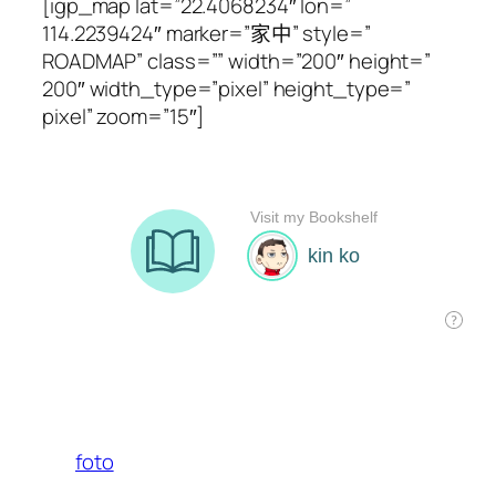
[igp_map lat=”22.4068234″ lon=”
114.2239424″ marker=”家中” style=”
ROADMAP” class=”” width=”200″ height=”
200″ width_type=”pixel” height_type=”
pixel” zoom=”15″]
foto