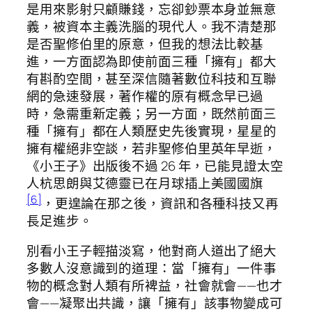
是用來影射只顧賺錢，忘卻鈔票本身並無意
義，被資本主義洗腦的現代人。我不清楚那
是否聖修伯里的原意，但我的想法比較基
進，一方面認為即使前面三種「擁有」都大
有斟酌空間，甚至深信隨著數位科技和互聯
網的急速發展，著作權的原有概念早已過
時，急需重新定義；另一方面，既然前面三
種「擁有」都在人類歷史先後實現，星星的
擁有權絕非空談，若非聖修伯里英年早逝，
《小王子》出版後不過 26 年，已能見證太空
人杭思朗與艾德靈已在月球插上美國國旗
[6]
，更遑論在那之後，資訊和各種科技又再
長足進步。
別看小王子輕描淡寫，他對商人道出了絕大
多數人沒意識到的道理：當「擁有」一件事
物的概念對人類有所裨益，社會就會——也才
會——凝聚出共識，讓「擁有」該事物變成可