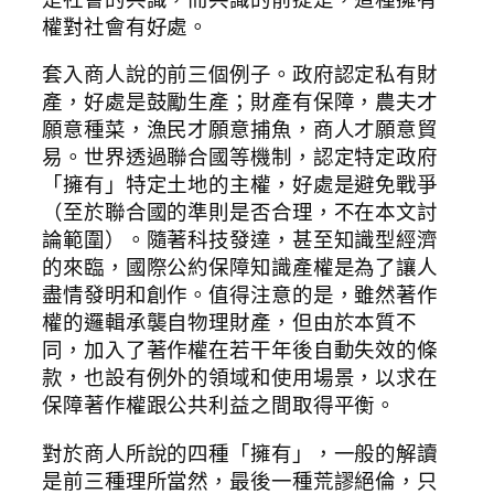
權對社會有好處。
套入商人說的前三個例子。政府認定私有財
產，好處是鼓勵生產；財產有保障，農夫才
願意種菜，漁民才願意捕魚，商人才願意貿
易。世界透過聯合國等機制，認定特定政府
「擁有」特定土地的主權，好處是避免戰爭
（至於聯合國的準則是否合理，不在本文討
論範圍）。隨著科技發達，甚至知識型經濟
的來臨，國際公約保障知識產權是為了讓人
盡情發明和創作。值得注意的是，雖然著作
權的邏輯承襲自物理財產，但由於本質不
同，加入了著作權在若干年後自動失效的條
款，也設有例外的領域和使用場景，以求在
保障著作權跟公共利益之間取得平衡。
對於商人所說的四種「擁有」，一般的解讀
是前三種理所當然，最後一種荒謬絕倫，只