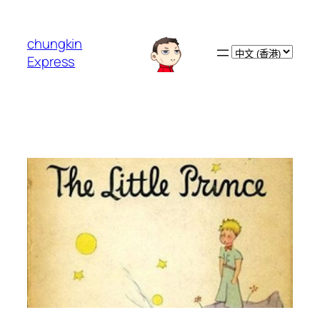
跳
至
chungkin
主
Choose
Express
要
a
內
language
容