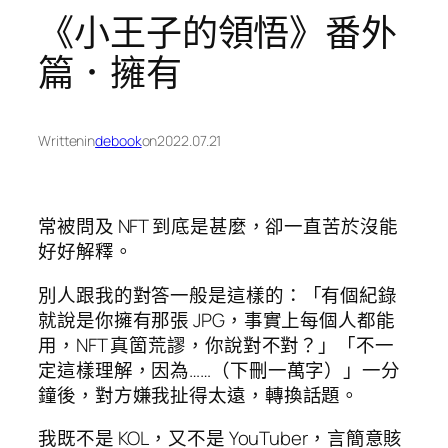
《小王子的領悟》番外
篇．擁有
Written
in
debook
on
2022.07.21
常被問及 NFT 到底是甚麼，卻一直苦於沒能
好好解釋。
別人跟我的對答一般是這樣的：「有個紀錄
就說是你擁有那張 JPG，事實上每個人都能
用，NFT 真箇荒謬，你說對不對？」「不一
定這樣理解，因為……（下刪一萬字）」一分
鐘後，對方嫌我扯得太遠，轉換話題。
我既不是 KOL，又不是 YouTuber，言簡意賅