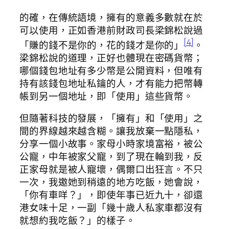
的確，在傳統語境，擁有的意義多數就在於
可以使用，正如香港前財政司長梁錦松說過
[4]
「賺的錢不是你的，花的錢才是你的」
。
梁錦松說的道理，正好也體現在密碼貨幣；
哪個錢包地址有多少幣是公開資料，但唯有
持有該錢包地址私鑰的人，才有能力把幣轉
帳到另一個地址，即「使用」這些貨幣。
但隨著科技的發展，「擁有」和「使用」之
間的界線越來越含糊。讓我放棄一點隱私，
分享一個小故事。家母小時家境富裕，被公
公寵，中年被家父寵，到了現在輪到我，反
正家母就是被人寵壞，偶爾口出狂言。不只
一次，我邀她到稍遠的地方吃飯，她會說，
「你有車咩？」，即使年事已近九十，卻還
港女味十足，一副「幾十歲人私家車都沒有
就想約我吃飯？」的樣子。