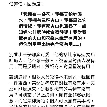
懂非懂，回應道：
「我擁有一朵花，我每天給她澆
水。我擁有三座火山，我每周為它
們清掃。我連死火山也清掃了，誰
知道它什麽時候會噴發呢！我對我
擁有的火山和花朵來說是有用的。
但你對星星來說完全沒有用……」
別看小王子那麼可愛，他的話比家母還要咄
咄逼人：他不像一般人，說星星對商人沒有
用，而是反過來，質疑商人對星星沒有用。
讀到這裡，很多人會覺得本末倒置；我擁有
一件東西，當然是考慮它對我有沒有用，怎
麼可能反過來，是我對擁有的事物有沒有
用？可別忘了以上提到，擁有並非客觀概
念，而是法律規範；個人可以擁有某事物，
是社會的共識，而共識的前提是，這種擁有