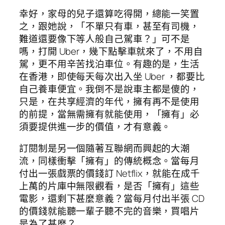
幸好，家母的兒子還算吃得開，總能一笑置
之，跟她說，「不單只有車，甚至有司機，
難道還要像下等人般自己駕車？」可不是
嗎，打開 Uber，幾下點擊車就來了，不用自
駕，更不用辛苦找泊車位。有趣的是，生活
在香港，即使每天每次出入坐 Uber ，都要比
自己養車便宜。我倒不是說車主都是傻的，
只是，在共享經濟的年代，擁有再不是使用
的前提，當無需擁有就能使用，「擁有」必
須要提供進一步的價值，才有意義。
訂閱制是另一個隨著互聯網而興起的大潮
流，同樣衝擊「擁有」的傳統概念。當每月
付出一張戲票的價錢訂 Netflix，就能在成千
上萬的片庫中無限觀看，是否「擁有」這些
電影，還剩下甚麼意義？當每月付出半張 CD
的價錢就能聽一輩子聽不完的音樂，買唱片
是為了甚麼？