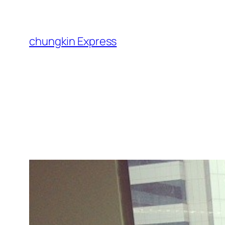
跳
至
主
chungkin Express
要
內
容