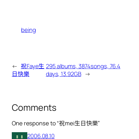
being
←
祝Faye生
295 albums, 3874songs, 76.4
日快樂
days, 13.92GB
→
Comments
One response to “祝mei生日快樂”
2006.08.10