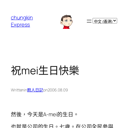
跳
至
chungkin
主
Choose
Express
要
a
內
language
容
祝mei生日快樂
Written
in
憨人日記
on
2006.08.09
然後，今天是A-mei的生日。
也就是公司的生日。七歲。在公司全民參與