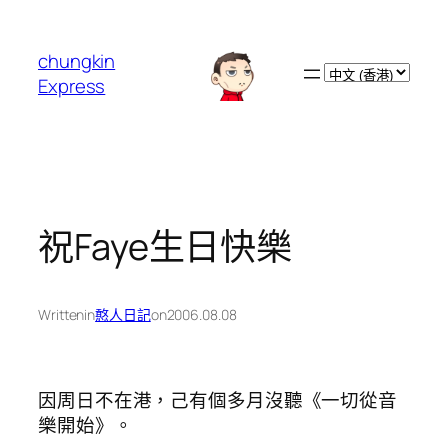
跳
至
chungkin
主
Choose
Express
要
a
內
language
容
祝Faye生日快樂
Written
in
憨人日記
on
2006.08.08
因周日不在港，己有個多月沒聽《一切從音
樂開始》。