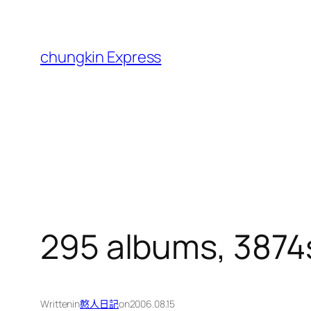
跳
至
主
chungkin Express
要
內
容
295 albums, 3874
Written
in
憨人日記
on
2006.08.15