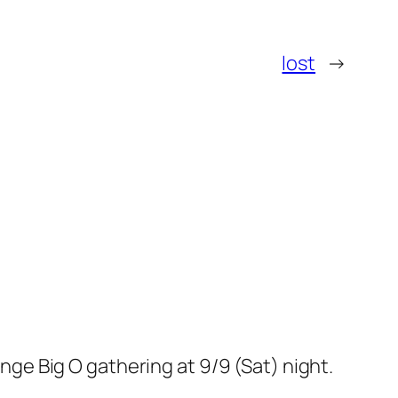
lost
→
nge Big O gathering at 9/9 (Sat) night.