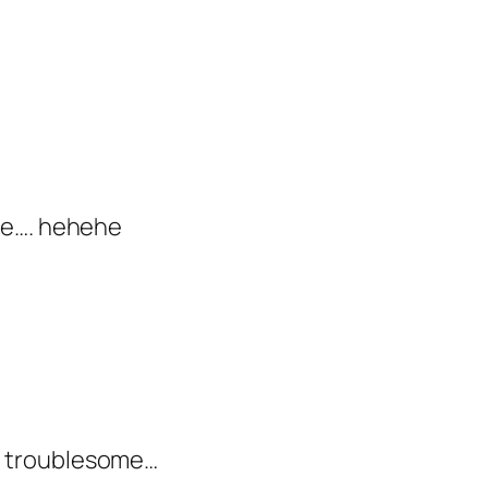
ere…. hehehe
too troublesome…