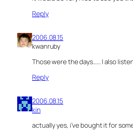
Reply
2006.08.15
kwanruby
Those were the days…… I also list
Reply
2006.08.15
kin
actually yes, i’ve bought it for som