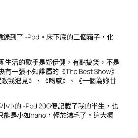
錄到了i-Pod。床下底的三個箱子，化
社團生活的歌手是鄭伊健，有點搞笑，不是
不知誰屬的《The Best Show》
在《感激我遇見》、《吻感》、《一個為妳甘
的i-Pod 20G便記載了我的半生，也
只能是小如nano，輕於鴻毛了。這大概