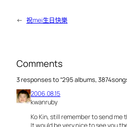
←
祝mei生日快樂
Comments
3 responses to “295 albums, 3874songs
2006.08.15
kwanruby
Ko Kin, still remember to send me 
It would be very nice to see you th