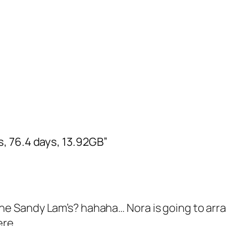
, 76.4 days, 13.92GB”
the Sandy Lam’s? hahaha… Nora is going to arra
ere.