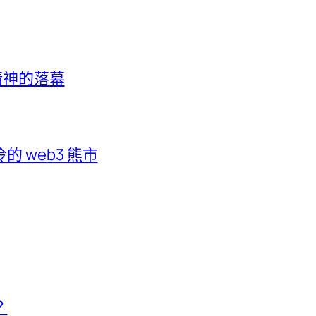
客精神的落幕
 web3 熊市
？