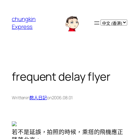
跳
至
chungkin
主
Choose
Express
要
a
內
language
容
frequent delay flyer
Written
in
憨人日記
on
2006.08.01
若不是延誤，拍照的時候，乘搭的飛機應正