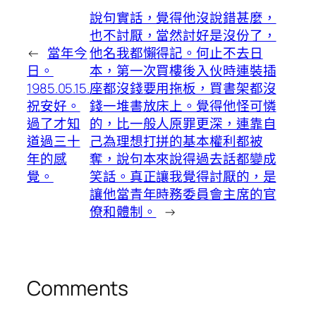
說句實話，覺得他沒說錯甚麼，
也不討厭，當然討好是沒份了，
←
當年今
他名我都懶得記。何止不去日
日。
本，第一次買樓後入伙時連裝插
1985.05.15.
座都沒錢要用拖板，買書架都沒
祝安好。
錢一堆書放床上。覺得他怪可憐
過了才知
的，比一般人原罪更深，連靠自
道過三十
己為理想打拼的基本權利都被
年的感
奪，說句本來說得過去話都變成
覺。
笑話。真正讓我覺得討厭的，是
讓他當青年時務委員會主席的官
僚和體制。
→
Comments