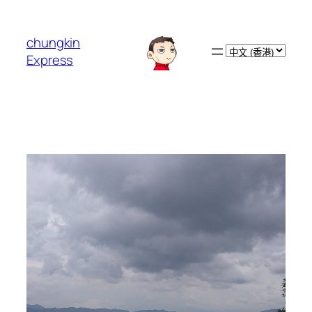
跳
至
chungkin
主
Choose
Express
要
a
內
language
容