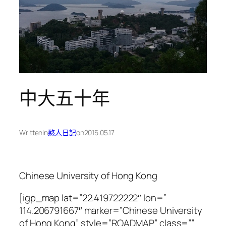
中大五十年
Written
in
憨人日記
on
2015.05.17
Chinese University of Hong Kong
[igp_map lat=”22.419722222″ lon=”
114.206791667″ marker=”Chinese University
of Hong Kong” style=”ROADMAP” class=””