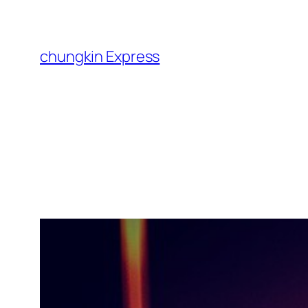
跳
至
主
chungkin Express
要
內
容