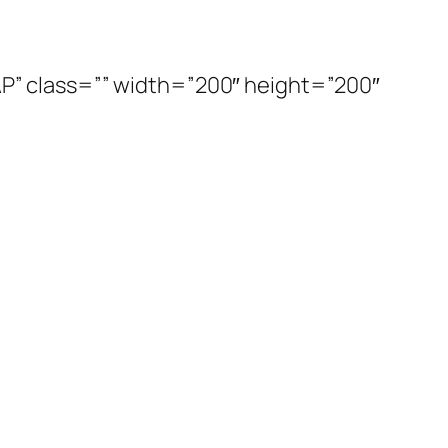
” class=”” width=”200″ height=”200″