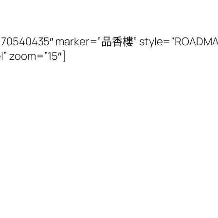
4.170540435″ marker=”品香樓” style=”ROADMAP
l” zoom=”15″]