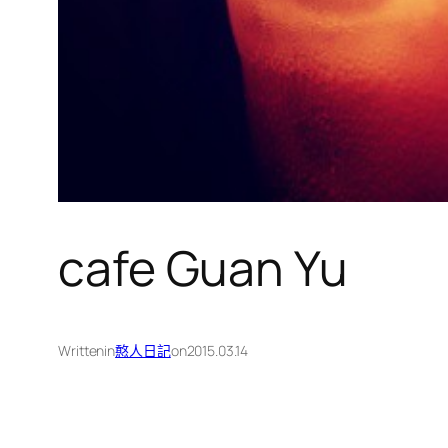
cafe Guan Yu
Written
in
憨人日記
on
2015.03.14