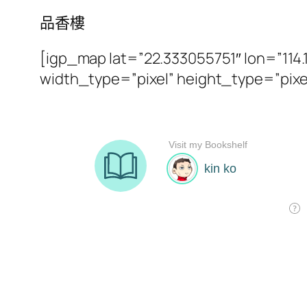
品香樓
[igp_map lat=”22.333055751″ lon=”11
width_type=”pixel” height_type=”pixe