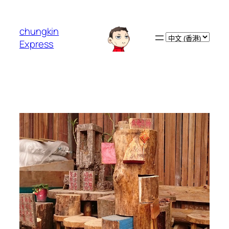
跳
至
chungkin
主
Choose
Express
要
a
內
language
容