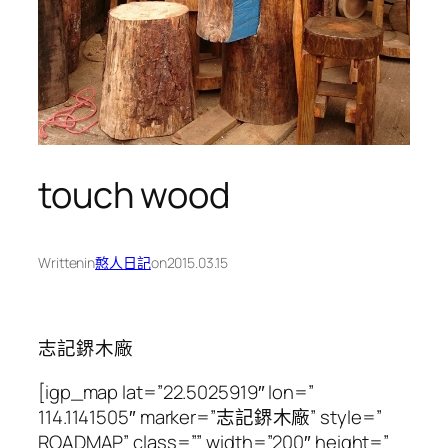
touch wood
Written
in
憨人日記
on
2015.03.15
志記鎅木廠
[igp_map lat=”22.5025919″ lon=”
114.1141505″ marker=”志記鎅木廠” style=”
ROADMAP” class=”” width=”200″ height=”