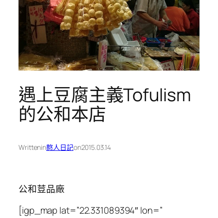
遇上豆腐主義Tofulism
的公和本店
Written
in
憨人日記
on
2015.03.14
公和荳品廠
[igp_map lat=”22.331089394″ lon=”