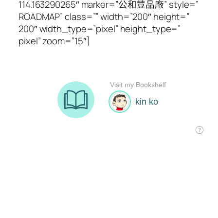
114.163290265″ marker=”公和荳品廠” style=”
ROADMAP” class=”” width=”200″ height=”
200″ width_type=”pixel” height_type=”
pixel” zoom=”15″]