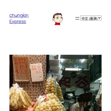
跳
至
chungkin
主
Choose
Express
要
a
內
language
容