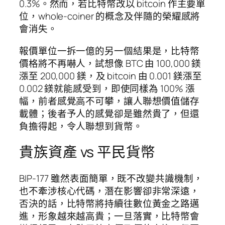
0.3%。然而，若比特幣改以 bitcoin 作主要單
位，whole-coiner 的概念及伴隨的榮耀感將
會消失。
報價單位一拆一億的另一個結果是，比特幣
價格將不再嚇人，試想像 BTC 由 100,000 鎂
漲至 200,000 鎂，及 bitcoin 由 0.001 鎂漲至
0.002 鎂就能感受到，即使同樣為 100% 漲
幅，前者感覺高不可攀，讓人聯想價值儲存
載體；後者予人的感覺卻是雖然貴了，但還
負擔得起，令人聯想到貨幣。
貴族資產 vs 平民貨幣
BIP-177 雖然表面簡單，既不改變共識機制，
也不牽涉核心代碼，潛在影響卻非常深遠，
否決的話，比特幣將持續往數位黃金之路邁
進，形象越來越高貴；一旦落實，比特幣會