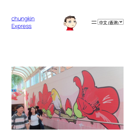
跳
至
chungkin
主
Choose
Express
要
a
內
language
容