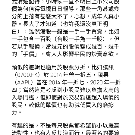
我清楚記得，小時候一直不明白上市公司股
價為何值得電視日日報導，那些一角甚或幾
分的上落有甚麼大不了，心想，成年人真小
器。長大了才知道（也許我還沒真正明
白），雖然港股一般是一手一手買賣，比如
一手包含一百股（台股一手為一千股），但
若以手報價，當幾元的股價變成幾百、幾千
的「手價」，會大大影響平民的炒賣意欲。
類似的邏輯也適用於股票分拆，比如騰訊
（0700.HK）於 2014 年曾一拆五，蘋果
（AAPL）曾在 2014 年一拆七、2020 年一拆
四；當然這是考慮到小股民難以負擔太高的
入場門檻，但即使對於交易額遠超入場價的
股民，較低的單價也有助減低買入的磨擦
力。
有趣的是，不是每只股票都希望拆小以提高
流動性，也有人反其道而行，最著名的要算