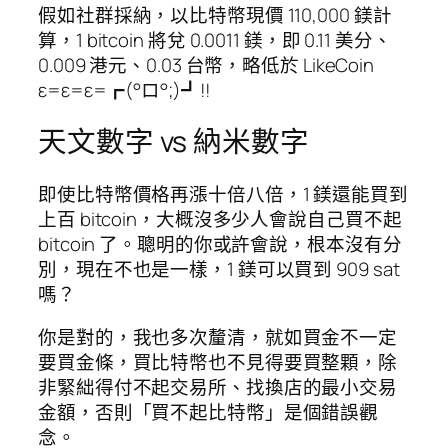
假如社群採納，以比特幣現價 110,000 鎂計
算，1 bitcoin 將兌 0.0011 鎂，即 0.11 美分、
0.009 港元、0.03 台幣，略低於 LikeCoin
ε=ε=ε=┏(°ロ°;)┛!!
天文數字 vs 納米數字
即使比特幣價格再漲十倍八倍，1 鎂還能買到
上百 bitcoin，大概沒多少人會說自己買不起
bitcoin 了。聰明的你或許會說，根本沒有分
別，現在不也是一樣，1 鎂可以買到 909 sat
嗎？
你是對的，我也多次釐清，就如買金不一定
要買金條，買比特幣也不見得要買整顆，除
非緊絀得付不起交易所、找換店的最小交易
金額，否則「買不起比特幣」是個錯誤觀
念。