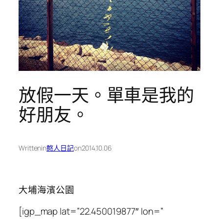
放假一天。單車是我的
好朋友。
Written
in
憨人日記
on
2014.10.06
大埔海濱公園
[igp_map lat=”22.450019877″ lon=”