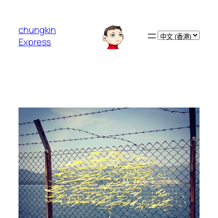
跳
至
chungkin
主
Choose
Express
要
a
內
language
容