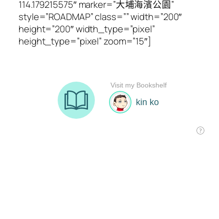
114.179215575″ marker=”大埔海濱公園”
style=”ROADMAP” class=”” width=”200″
height=”200″ width_type=”pixel”
height_type=”pixel” zoom=”15″]