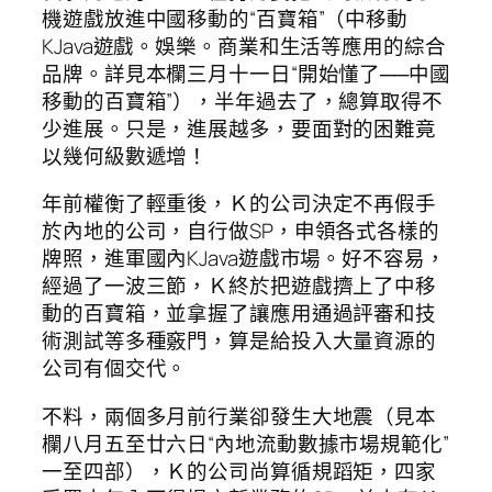
機遊戲放進中國移動的“百寶箱”（中移動
KJava遊戲。娛樂。商業和生活等應用的綜合
品牌。詳見本欄三月十一日“開始懂了──中國
移動的百寶箱”），半年過去了，總算取得不
少進展。只是，進展越多，要面對的困難竟
以幾何級數遞增！
年前權衡了輕重後，Ｋ的公司決定不再假手
於內地的公司，自行做SP，申領各式各樣的
牌照，進軍國內KJava遊戲市場。好不容易，
經過了一波三節，Ｋ終於把遊戲擠上了中移
動的百寶箱，並拿握了讓應用通過評審和技
術測試等多種竅門，算是給投入大量資源的
公司有個交代。
不料，兩個多月前行業卻發生大地震（見本
欄八月五至廿六日“內地流動數據市場規範化”
一至四部），Ｋ的公司尚算循規蹈矩，四家