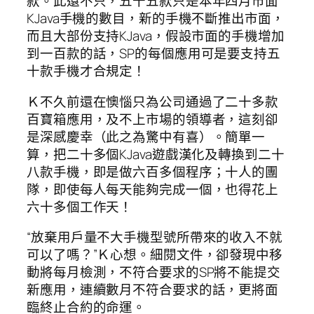
款。此還不只，五十五款只是本年四月市面
KJava手機的數目，新的手機不斷推出市面，
而且大部份支持KJava，假設市面的手機增加
到一百款的話，SP的每個應用可是要支持五
十款手機才合規定！
Ｋ不久前還在懊惱只為公司通過了二十多款
百寶箱應用，及不上市場的領導者，這刻卻
是深感慶幸（此之為驚中有喜）。簡單一
算，把二十多個KJava遊戲漢化及轉換到二十
八款手機，即是做六百多個程序；十人的團
隊，即使每人每天能夠完成一個，也得花上
六十多個工作天！
“放棄用戶量不大手機型號所帶來的收入不就
可以了嗎？”Ｋ心想。細閱文件，卻發現中移
動將每月檢測，不符合要求的SP將不能提交
新應用，連續數月不符合要求的話，更將面
臨終止合約的命運。