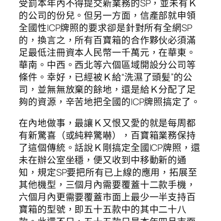
受罰本年內不得提交新業務的SP，並未有Ｋ
的公司的份兒。但另一方面，信產部就申領
全國性ICP牌照的要求卻是針對所有全網SP
的，換言之，所有百寶箱的合作夥伙必須滿
足最低注冊資本人民幣一千萬元，在華東。
華南。中西。西北等六個區域開設分公司等
條件。幸好，已經被Ｋ給“洗濕了頭髪”的公
司，並無無放棄的餘地，還是給Ｋ分配了足
夠的資源，辛苦地把全國的ICP牌照搞定了。
在內地做事，最讓Ｋ又恨又愛的就是每周都
有新驚喜（或純粹驚嚇），百寶箱業務保持
了這個傳統。話說Ｋ剛搞定全國ICP牌照，還
未在辦公室坐穩，便又收到中移動新的通
知，規定SP要把所有已上線的應用，拓展至
其他機型，三個月內需要覆蓋十二款手機，
六個月內更需要覆蓋市面上最少一半支持百
寶箱的型號，即五十五款中的其中二十八