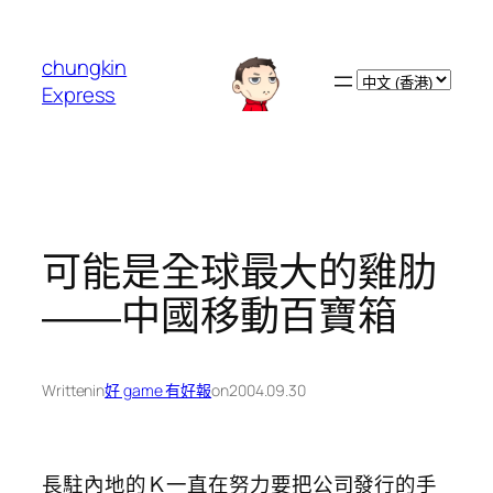
跳
至
chungkin
主
Choose
Express
要
a
內
language
容
可能是全球最大的雞肋
――中國移動百寶箱
Written
in
好 game 有好報
on
2004.09.30
長駐內地的Ｋ一直在努力要把公司發行的手