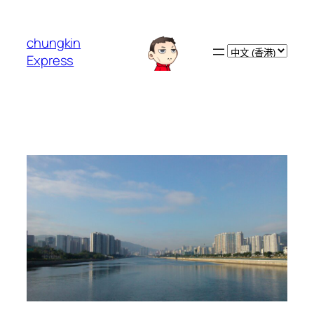
跳
至
chungkin
主
Choose
Express
要
a
內
language
容