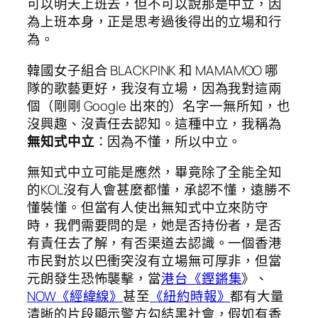
可以明天上班去，但不可以說那是中立，因
為上班本身，正是思考過後得出的立場和行
為。
韓國女子組合 BLACKPINK 和 MAMAMOO 哪
隊的歌藝更好，我沒有立場，因為我對這兩
個（剛剛 Google 出來的）名字一無所知，也
沒興趣、沒責任去認知。這種中立，我稱為
無知式中立
：因為不懂，所以中立。
無知式中立可能是應然，畢竟除了全能全知
的KOL沒有人會甚麼都懂，承認不懂，遠勝不
懂裝懂。但當有人使出無知式中立來防守
時，我們需要問的是，她是否持份者，是否
有責任去了解，有否渠道去認識。一個香港
市民對於以巴衝突沒有立場無可厚非，但當
元朗發生恐怖襲擊，當
港台《鏗鏘集
》、
NOW《經緯線》
甚至
《紐約時報》
都有大量
清晰的片段顯示警方勾結黑社會，假如有香