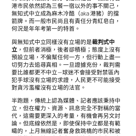
港市民依然認為三餐一宿以外的事不關己，
無知式中立成為麻木冷酷（aka 港豬）的擋
箭牌。而一般市民尚且有責任分青紅皂白，
何況是年年考第一的特首。
與無知式中立同樣沒有立場的是
裁判式中
立
，但前者消極，後者卻積極；態度上沒有
預設立場，不偏幫任何一方，但行動上盡一
切努力去追尋真相。一旦證據充份，裁判需
要比誰都更不中立 — 球迷不會接受對禁區內
犯手球沒有立場的求證，人民更不可能接受
對貪污濫權沒有立場的法官。
半跑題，傳統上認為媒體、記者應該秉持中
立，但在權力、資源、訊息完全不對稱的當
代，這需要更深入的考量，有機會再另文討
論。但底線依然是，即使保持中立都是有範
疇的，上月無線記者奮身救跳橋的市民和被