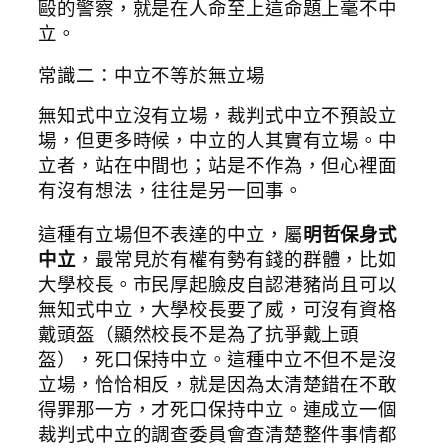
毆的警察，就是在人命至上這命題上毫不中
立。
常識二：中立不等於無立場
無知式中立沒有立場，裁判式中立不預設立
場，但更多時候，中立的人其實有立場。中
立者，站在中間也；站是不作為，但心裡面
有沒有想法，往往是另一回事。
這種有立場但不表達的中立，屬
明哲保身式
中立
，最常見於有權有勢有錢的群體，比如
大學校長。市民厚起臉皮自認港豬尚且可以
無知式中立，大學校長要了威，可沒有資格
戴頭盔（顯然校長不是為了抗爭戴上頭
盔），死口保持中立。這種中立不但不是沒
立場，恰恰相反，就是因為太清楚錯在不敢
得罪那一方，才死口保持中立。連成立一個
裁判式中立的調查委員會查清楚整件事情都