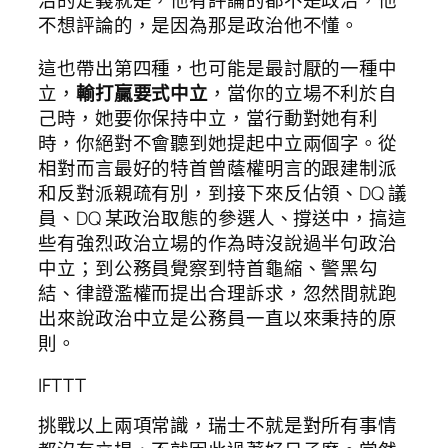
不想評論的，是因為那是政治他不懂。
這也帶出第四種，也可能是最討厭的一種中
立，
輸打贏要式中立
，當你的立場不利於自
己時，她要你保持中立，當行動對她有利
時，你絕對不會聽到她提起中立兩個字。從
相對而言最好的特首曾蔭權明言的跟建制派
和反對派親疏有別，到接下來反佔領、DQ 議
員、DQ 某政治取態的參選人、撐送中，搞這
些有強烈政治立場的作為時沒說過半句政治
中立；到公務員覺察到特首龜縮、警黑勾
結、律證濫權而提出合理訴求，忽然間就跑
出來說政治中立是公務員一直以來秉持的原
則。
IFTTT
挑戰以上兩項常識，瑞士不就是對所有事情