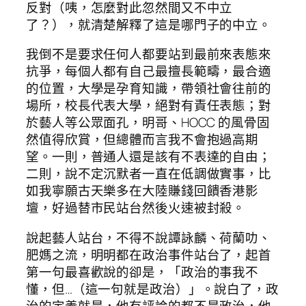
反對（咦，怎麼對此忽然間又不中立
了？），就清楚解釋了這是哪門子的中立。
我倒不是要求任何人都要站到最前來表態來
抗爭，每個人都有自己最擅長範疇，最合適
的位置，大學是孕育知識，帶領社會往前的
場所，校長代表大學，絕對有責任表態；對
於藝人等公眾面孔，明哥、HOCC 的風骨固
然值得欣賞，但總體而言我不會抱過高期
望。一則，普通人還是該有不表達的自由；
二則，說不定沉默者一直在低調做實事，比
如我寧願古天樂多在大陸賺錢回饋香港影
壇，好過替市民站台然後火速被封殺。
說起藝人站台，不得不說譚詠麟、荷蘭叻、
肥媽之流，明明都在政治事件站台了，起首
第一句最喜歡說的卻是，「政治的事我不
懂，但…（這一句就是政治）」。說白了，政
治的定義就是，他有評論的都不是政治，他