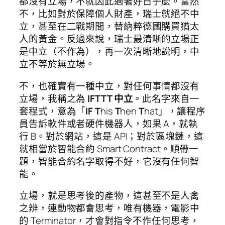
都沒有立場，不就因此過著好日子麼。當然
不，比如對於保障個人財產，瑞士就絕不中
立，甚至在二戰期間，替納粹德國購買猶太
人的黃金。反過來說，瑞士最清晰的立場正
是中立（不作為），再一次清晰地說明，中
立不等於無立場。
不，也確實有一種中立，對任何事情都沒有
立場，我稱之為
IFTTT 中立
。此名字來自一
套程式，意為「
IF
T
his
T
hen
T
hat」，讓程序
員告訴軟件或者硬件機器人，如果 A，就執
行 B。對於網站，這是 API；對於區塊鏈，這
就相當於智能合約 Smart Contract。順帶一
題，智能合約名字取得不好，它沒有任何智
能。
立場，就是思考後的產物，這甚至不是人禽
之辨，連動物都會思考，唯有機器，電影中
的 Terminator，才會對指令不作任何思考，