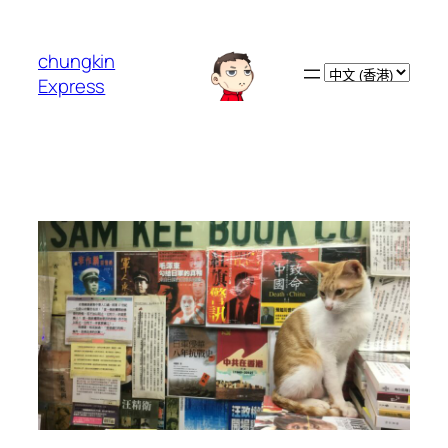
跳
至
chungkin
主
Choose
Express
要
a
內
language
容