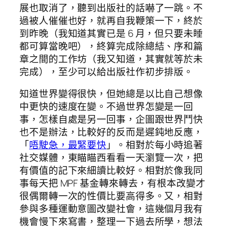
展也取消了，聽到出版社的話嚇了一跳。不
過被人催催也好，就再自我鞭策一下，終於
到昨晚（我知道其實已是 6 月，但只要未睡
都可算當晚吧），終算完成除總結、序和篇
章之間的工作坊（我又知道，其實就等於未
完成），至少可以給出版社作初步排版。
知道世界變得很快，但她總是以比自己想像
中更快的速度在變。不過世界怎變是一回
事，怎樣自處是另一回事，企圖跟世界鬥快
也不是辦法，比較好的反而是遲鈍地反應，
「
唔駛急，最緊要快
」。相對於每小時追著
社交媒體，東瞄瞄西看看一天瀏覽一次，把
有價值的記下來細讀比較好。相對於像我同
事每天把 MPF 基金轉來轉去，有根本改變才
很偶爾轉一次的性價比要高得多。又，相對
參與多種運動意圖改變社會，這幾個月我有
機會慢下來寫書，整理一下過去所學，想法