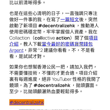
比以前清晰得多。
也是在這些心清明的日子，一直強調只專注
做好一件事的我，在寫了
一篇短文
後，突然
啟動了新項目
#decentralizehk
，推動港人
使用密碼穩定幣，牢牢掌握個人資產。我在
Collaction（
coll
ective
action
）開了個
項目
介紹
，教人下載
當今最好的密碼貨幣錢包
Argent
，非常^2 建議你看看，不，不是看
看，是試試才對。
如果你也想幫香港公民一把，請加入我們，
不需要懂技術，不懂的才更合適。項目介紹
裏有每週進度，絕非 YouTuber 性格的我開了
鏡頭，為了
#decentralizehk
，拋頭露面。
至少，比拋頭顱灑熱血要輕鬆得多。
#decentralizehk