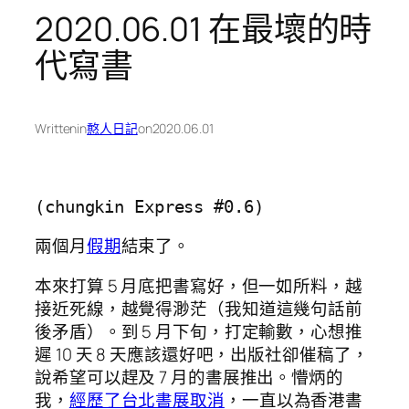
2020.06.01 在最壞的時
代寫書
Written
in
憨人日記
on
2020.06.01
(chungkin Express #0.6)
兩個月
假期
結束了。
本來打算 5 月底把書寫好，但一如所料，越
接近死線，越覺得渺茫（我知道這幾句話前
後矛盾）。到 5 月下旬，打定輸數，心想推
遲 10 天 8 天應該還好吧，出版社卻催稿了，
說希望可以趕及 7 月的書展推出。懵炳的
我，
經歷了台北書展取消
，一直以為香港書