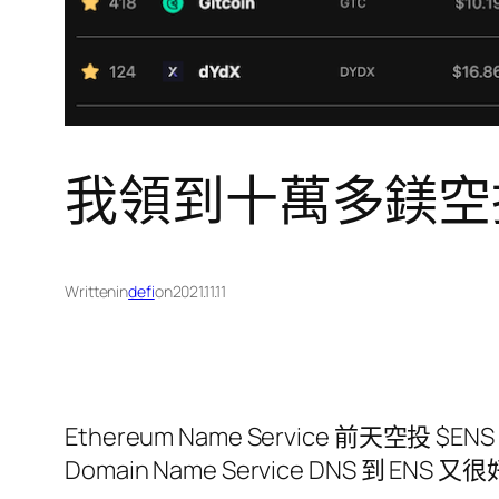
我領到十萬多鎂空
Written
in
defi
on
2021.11.11
Ethereum Name Service 前天
Domain Name Service DNS 到