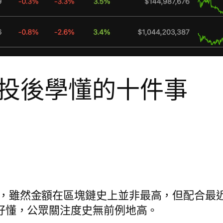
投後學懂的十件事
空投 $ENS，雖然金額在區塊鏈史上並非最高，但配合最近
 ENS 又很好懂，公眾關注度史無前例地高。