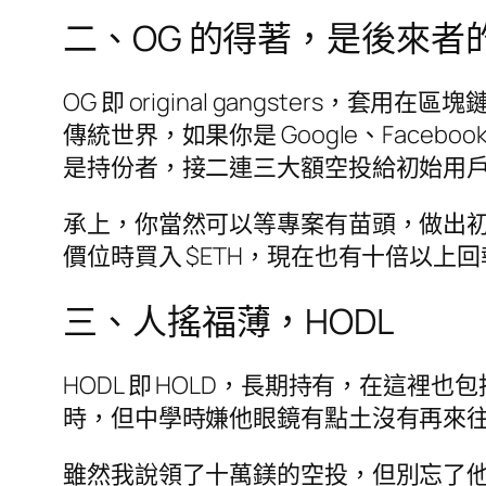
二、OG 的得著，是後來者
OG 即 original gangste
傳統世界，如果你是 Google、Face
是持份者，接二連三大額空投給初始用
承上，你當然可以等專案有苗頭，做出初
價位時買入 $ETH，現在也有十倍以上
三、人搖福薄，HODL
HODL 即 HOLD，長期持有，在這裡也包
時，但中學時嫌他眼鏡有點土沒有再來往
雖然我說領了十萬鎂的空投，但別忘了他