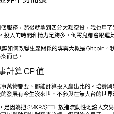
四個服務，然後就拿到四分大額空投，我也用了
話。投入的時間和精力足夠多，倒霉鬼都會跟運
如何改變生產關係的專案大概是 Gitcoin。我使用
專案而已。
計算 CP 值
萬事萬物都要、都能計算投入產出比的。培養興
鏈的發展有今生沒來世，不參與在無大台的世界
多，是因為把 $MKR/$ETH 放進流動性池讓