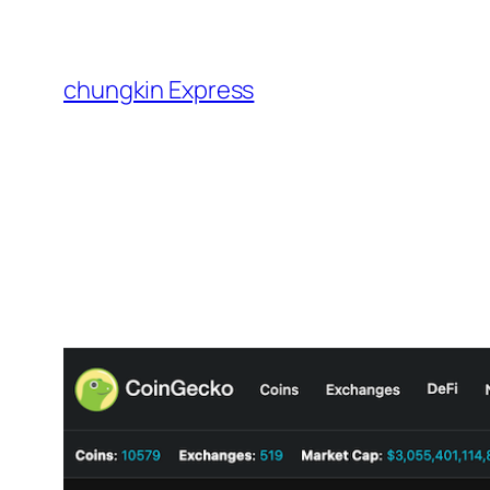
跳
至
主
chungkin Express
要
內
容