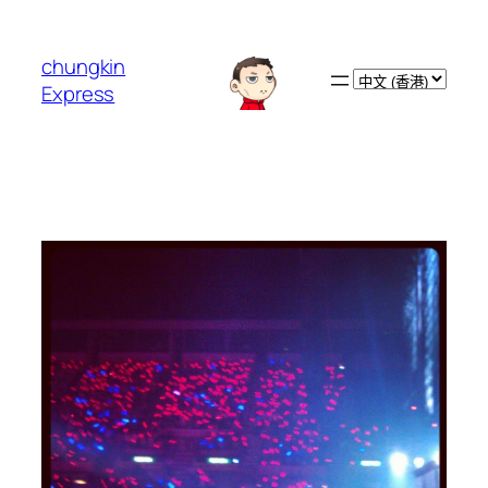
跳
至
chungkin
主
Choose
Express
要
a
內
language
容