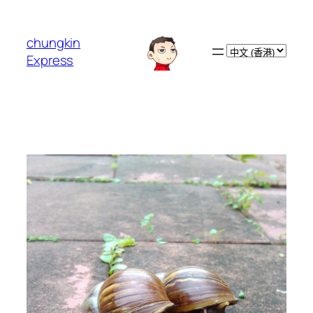
跳
至
chungkin
主
Choose
Express
要
a
內
language
容