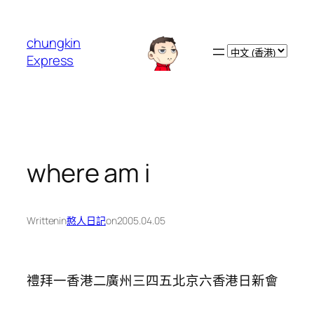
跳
至
chungkin
主
Choose
Express
要
a
內
language
容
where am i
Written
in
憨人日記
on
2005.04.05
禮拜一香港二廣州三四五北京六香港日新會