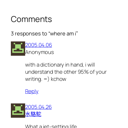
Comments
3 responses to “where am i”
2005.04.06
Anonymous
with a dictionary in hand, i will
understand the other 95% of your
writing. =) kchow
Reply
2005.04.26
水駱駝
What a jet-setting life.