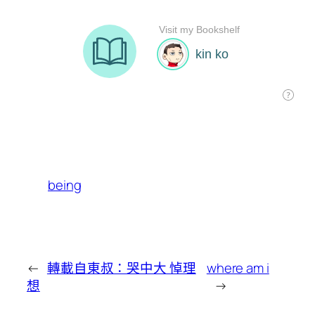
being
←
轉載自東叔：哭中大 悼理
where am i
想
→