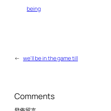
being
←
we'll be in the game till
Comments
發佈留言