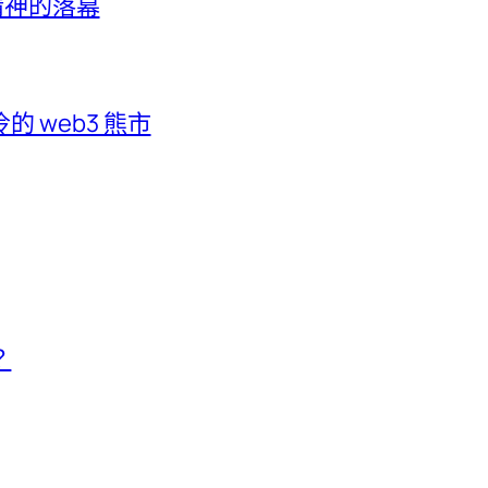
客精神的落幕
 web3 熊市
？