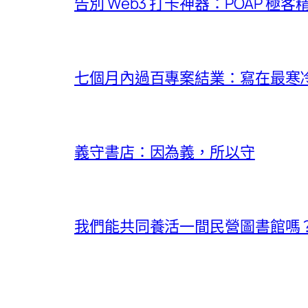
告別 Web3 打卡神器：POAP 極
七個月內過百專案結業：寫在最寒冷的
義守書店：因為義，所以守
我們能共同養活一間民營圖書館嗎