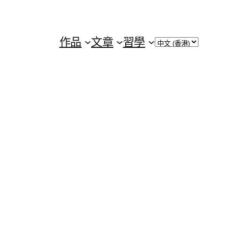
Choose
作品
文章
習學
a
language