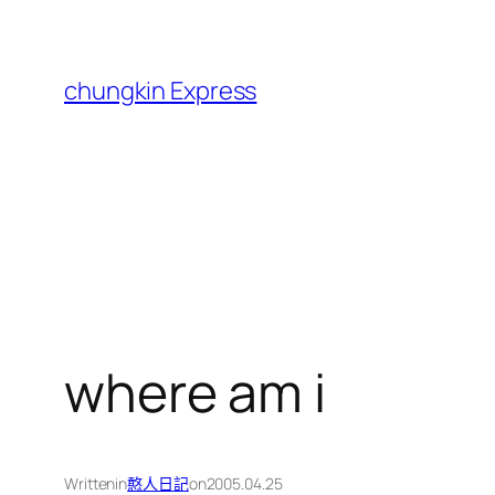
跳
至
主
chungkin Express
要
內
容
where am i
Written
in
憨人日記
on
2005.04.25