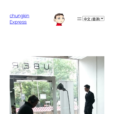
跳
至
chungkin
主
Choose
Express
要
a
內
language
容