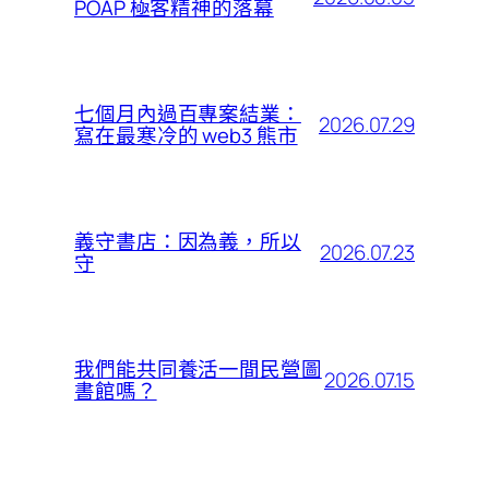
POAP 極客精神的落幕
七個月內過百專案結業：
2026.07.29
寫在最寒冷的 web3 熊市
義守書店：因為義，所以
2026.07.23
守
我們能共同養活一間民營圖
2026.07.15
書館嗎？