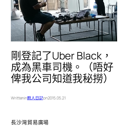
剛登記了Uber Black，
成為黑車司機。（唔好
俾我公司知道我秘撈）
Written
in
憨人日記
on
2015.05.21
長沙灣貿易廣場