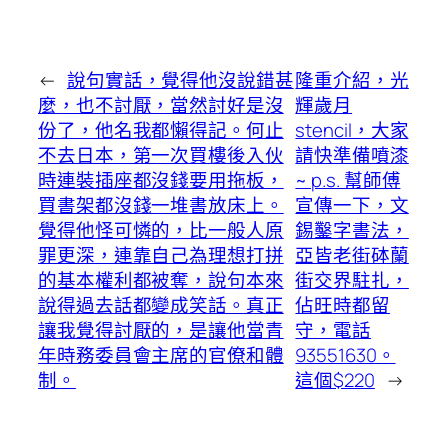
←
說句實話，覺得他沒說錯甚
隆重介紹，光
麼，也不討厭，當然討好是沒
輝歲月
份了，他名我都懶得記。何止
stencil，大家
不去日本，第一次買樓後入伙
請快準備噴漆
時連裝插座都沒錢要用拖板，
~ p.s. 幫師傅
買書架都沒錢一堆書放床上。
宣傳一下，文
覺得他怪可憐的，比一般人原
錫鑿字書法，
罪更深，連靠自己為理想打拼
亞皆老街砵蘭
的基本權利都被奪，說句本來
街交界駐扎，
說得過去話都變成笑話。真正
佔旺時都留
讓我覺得討厭的，是讓他當青
守，電話
年時務委員會主席的官僚和體
93551630。
制。
這個$220
→