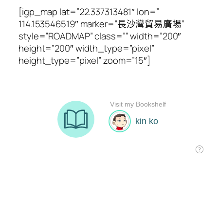
[igp_map lat=”22.337313481″ lon=”
114.153546519″ marker=”長沙灣貿易廣場”
style=”ROADMAP” class=”” width=”200″
height=”200″ width_type=”pixel”
height_type=”pixel” zoom=”15″]