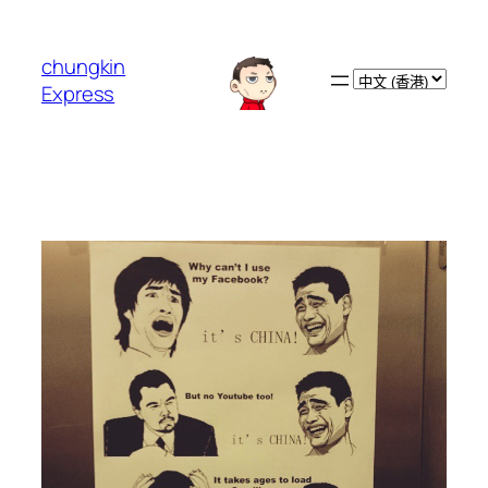
跳
至
chungkin
主
Choose
Express
要
a
內
language
容