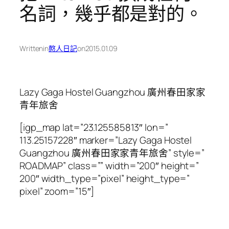
名詞，幾乎都是對的。
Written
in
憨人日記
on
2015.01.09
Lazy Gaga Hostel Guangzhou 廣州春田家家
青年旅舍
[igp_map lat=”23.125585813″ lon=”
113.25157228″ marker=”Lazy Gaga Hostel
Guangzhou 廣州春田家家青年旅舍” style=”
ROADMAP” class=”” width=”200″ height=”
200″ width_type=”pixel” height_type=”
pixel” zoom=”15″]