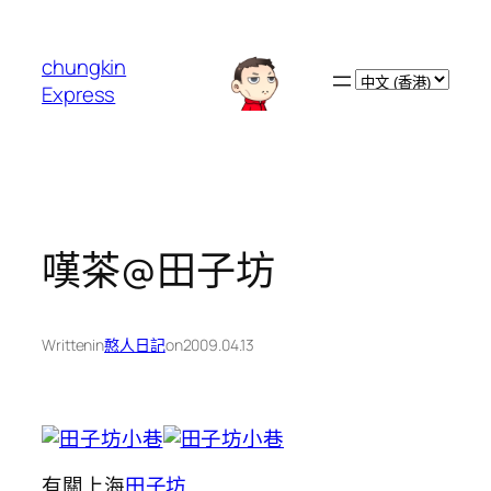
跳
至
chungkin
主
Choose
Express
要
a
內
language
容
嘆茶@田子坊
Written
in
憨人日記
on
2009.04.13
有關上海
田子坊