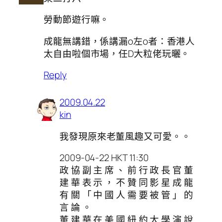
勞動節遊行嘛。
成龍無講錯，係講漏o左o者：香港人
太自由啦個市場，任D大粒佬玩曬。
Reply
2009.04.22
kin
我發現原來老董風趣又可愛。。
2009-04-22 HKT 11:30
政 協 副 主 席 、 前 行 政 長 官 董
建 華 表 示 ， 不 贊 同 影 星 成 龍
有 關 「 中 國 人 需 要 被 管 」 的
言 論 。
董 建 華 在 美 國 紐 約 大 學 演 說