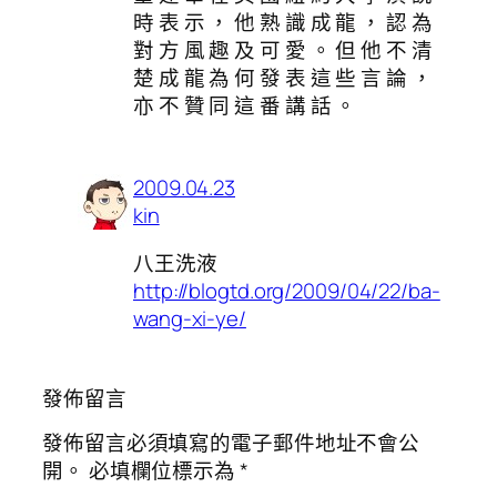
時 表 示 ， 他 熟 識 成 龍 ， 認 為
對 方 風 趣 及 可 愛 。 但 他 不 清
楚 成 龍 為 何 發 表 這 些 言 論 ，
亦 不 贊 同 這 番 講 話 。
2009.04.23
kin
八王洗液
http://blogtd.org/2009/04/22/ba-
wang-xi-ye/
發佈留言
發佈留言必須填寫的電子郵件地址不會公
開。
必填欄位標示為
*