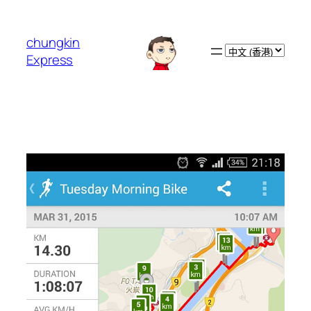
跳
至
chungkin
主
Choose
Express
要
a
內
language
容