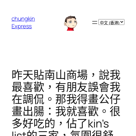
跳
至
chungkin
主
Choose
Express
要
a
內
language
容
昨天貼南山商場，說我
最喜歡，有朋友誤會我
在調侃。那我得畫公仔
畫出腸：我就喜歡。很
多好吃的，佔了kin’s
list的三家，氛圍很舒