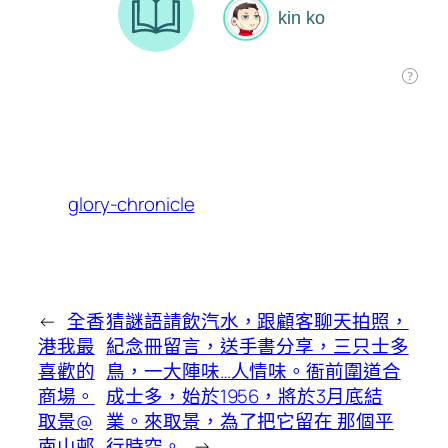
glory-chronicle
←
全香
猜謎語請飲汽水，跟顧客聊天拍照，
港我最
紀念冊留言，送手書分享，三只士多
喜歡的
鳥，一大陣味…人情味。衙前圍道合
商場。
成士多，始於1956，將於3月底結
取景@
業。來取景，為了把它留在 那個平
南山邨
行時空。
→