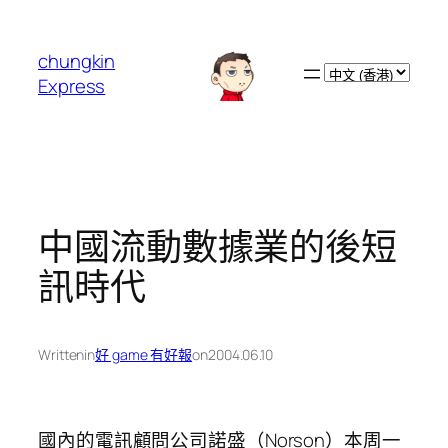
跳
至
chungkin
主
Choose
Express
要
a
內
language
容
中國流動數據業的後短
訊時代
Written
in
好 game 有好報
on
2004.06.10
國內的電訊顧問公司諾盛（Norson）本周一