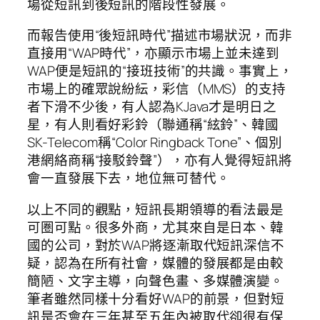
場從短訊到後短訊的階段性發展。
而報告使用“後短訊時代”描述市場狀況，而非
直接用“WAP時代”，亦顯示市場上並未達到
WAP便是短訊的“接班技術”的共識。事實上，
市場上的確眾說紛紜，彩信（MMS）的支持
者下滑不少後，有人認為KJava才是明日之
星，有人則看好彩鈴（聯通稱“絃鈴”、韓國
SK-Telecom稱“Color Ringback Tone”、個別
港網絡商稱“接駁鈴聲”），亦有人覺得短訊將
會一直發展下去，地位無可替代。
以上不同的觀點，短訊長期領導的看法最是
可圏可點。很多外商，尤其來自是日本、韓
國的公司，對於WAP將逐漸取代短訊深信不
疑，認為在所有社會，媒體的發展都是由較
簡陋、文字主導，向聲色畫、多媒體演變。
筆者雖然同樣十分看好WAP的前景，但對短
訊是否會在三年甚至五年內被取代卻很有保