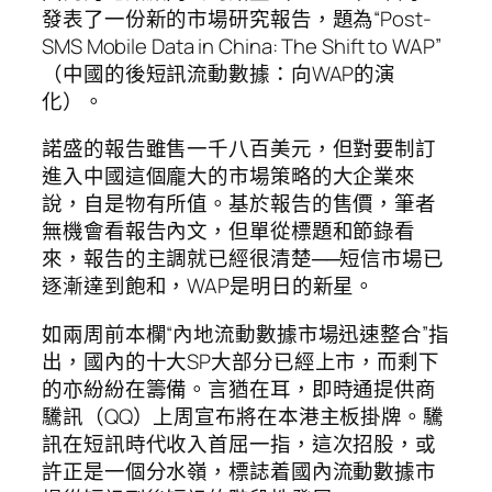
發表了一份新的市場研究報告，題為“Post-
SMS Mobile Data in China: The Shift to WAP”
（中國的後短訊流動數據：向WAP的演
化）。
諾盛的報告雖售一千八百美元，但對要制訂
進入中國這個龐大的市場策略的大企業來
說，自是物有所值。基於報告的售價，筆者
無機會看報告內文，但單從標題和節錄看
來，報告的主調就已經很清楚──短信市場已
逐漸達到飽和，WAP是明日的新星。
如兩周前本欄“內地流動數據市場迅速整合”指
出，國內的十大SP大部分已經上市，而剩下
的亦紛紛在籌備。言猶在耳，即時通提供商
驣訊（QQ）上周宣布將在本港主板掛牌。驣
訊在短訊時代收入首屈一指，這次招股，或
許正是一個分水嶺，標誌着國內流動數據市