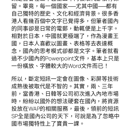
留。畢竟，每一個國家──尤其中國──都有
自己獨特的歷史、文化和經濟背景。很多香
港人看幾百個中文字已覺得多，但筆者國內
的同事卻是日常的電郵，動輒便是上千字。
相對於日本，中國就更極端了，作為漫畫王
國，日本人喜歡以圖畫、表格等去表達概
念，國內的思考模式卻都是文字。筆者就看
過不少國內的Powerpoint文件，基本上只是
一份橫放、字體較大的Word文件而已！
所以，斷定短訊一定會在圖像、彩屏等技術
成熟後被取代是不智的。其實，兩、三年
前，當香港、日韓等公司初次進入內地市場
時，紛紛以國外的想法硬套在國內，將資源
投放在WAP的相關服務，最後，領前的短訊
SP全是國內公司的天下，可說是為了忽略中
國市場獨特性上了寶貴一課。