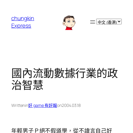
跳
至
chungkin
主
Choose
Express
要
a
內
language
容
國內流動數據行業的政
治智慧
Written
in
好 game 有好報
on
2004.03.18
年輕男子Ｐ絕不假道學，從不諱言自己好