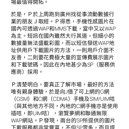
場最值得開拓。
於是，Ｐ於上周跑到廣州找從事流動數據行
業的朋友Ｊ取經。Ｐ得悉，手機性感圖片在
國內可透過WAP和MMS下載，當中又以WAP
為主。短訊在國內雖然大行其道，但細小的
數據量無法盛載彩圖，而以短信發送WAP地
址供用戶下載圖片的方法，一則用戶介面不
友善，二則要花費極大量的宣傳費展示圖片
和下載號碼，因此在內地甚少為SP（服務供
應商）採用。
Ｐ清楚明白，要真正了解市場，最好的方法
唯有親身體驗，於是向J借了可上網的G網
（GSM）和C網（CDMA）手機及SIM/UIM咭
（與其他地方不同，內地的C網手機亦是使用
插咭，即UIM咭），瀏覽夢網和聯通無限
WAP網站。Ｐ發現，兩台的SP所提供的圖片
下載服務都非常豐富，不但SP眾多，而且提