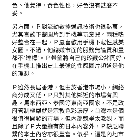
色。他覺得，食色性也，好色沒有甚麼不
妥。
另方面，Ｐ對流動數據通訊技術也很熱衷，
尤其喜歡下載圖片到手機等玩意兒。兩種嗜
好整合在一起，Ｐ最喜歡用手機下載性感美
女圖。不過，他總嫌市面的服務無論質和量
都不“達標”。Ｐ希望將自己的珍藏公諸同好，
在手機上推出史上最強的性感圖片頻道是他
的理想。
Ｐ雖然長居香港，但由於香港市場小，網絡
商分成又低，Ｐ只對其他鄰近的市場有興
趣。馬來西亞、泰國等東南亞國家，不是政
府管制極嚴就是宗教色彩濃厚。台灣本是個
很值得開發的市場，但內部競爭太激烈，而
且除了Ｐ大量擁有的日本內容外，Ｐ缺乏聯
繫的本土內容亦很豐富。似乎，還是內地市