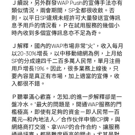
Ｊ續說，另外群發WAP Push的宣傳手法亦有
類似情況，兩會期間，SP全都很收斂。否
則，以平日SP違規未經許可大量發送宣傳訊
息予用戶的情況看，Ｐ在試用服務的幾個小
時內收到多個宣傳訊息亦不足為奇。
Ｊ解釋，國內的WAP市場非常“火”，收入每月
以20-30%增長，以中移動總網為例，上月給
SP的分成達四千二百多萬人民幣，單月注冊
用戶增長19%。因此，很多業務上線後，只
要內容是真正有市場，加上適當的宣傳，收
入都很不錯。
Ｐ聽畢滿心歡喜，怎知J的進一步解釋卻是一
盤冷水。“最大的問題是，開通WAP服務的門
檻極高，即使有足夠的資金－即人民幣一百
萬元─和內地法人／合作伙伴申領ICP牌，與
網絡商打交道、拿WAP的合作合約、讓服務
通過評審，都是難度極高的關卡，尤其是對