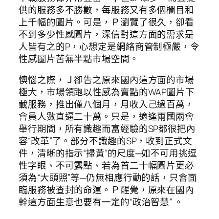
供的服務多不勝數，每服務又有多個欄目和
上千幅的圖片。可是，Ｐ瀏覽了很久，卻看
不到多少性感圖片，深信對這方面的需求是
人皆有之的P，心想定是網絡商管制極嚴，令
性感圖片苦無半點市場空間。
懊惱之際，Ｊ卻告之原來國內這方面的市場
極大，市場領跑以性感為賣點的WAP圖片下
載服務，推出僅八個月，月收入己過百萬，
會員人數直逼二十萬。只是，適逢兩國兩會
舉行期間，所有識趣而富經驗的SP都很把內
容“改革”了。部分不識趣的SP，收到正式文
件，清晰的指示“掃黃”的尺度─如不可用挑逗
性字眼、不可露點、若為首二十幅圖片更必
須為“大頭照”等─仍無相應行動的話，只會面
臨服務被查封的命運。Ｐ醒覺，原來在國內
幹這方面生意也要有一定的“政治智慧” 。