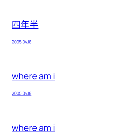
四年半
2005.04.18
where am i
2005.04.18
where am i