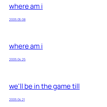
where am i
2005.05.08
where am i
2005.04.25
we'll be in the game till
2005.04.21