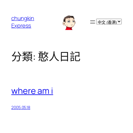
跳
至
chungkin
主
Choose
Express
要
a
內
language
容
分類:
憨人日記
where am i
2005.05.18