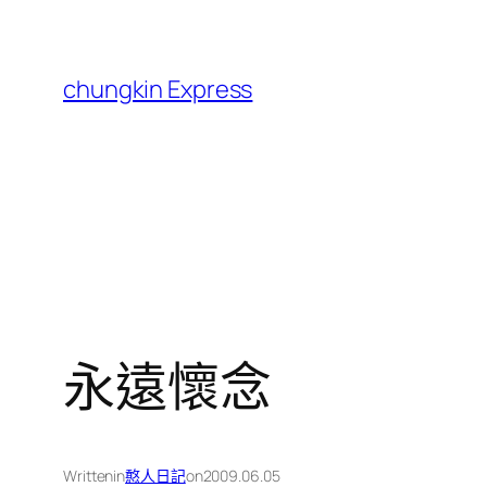
跳
至
主
chungkin Express
要
內
容
永遠懷念
Written
in
憨人日記
on
2009.06.05