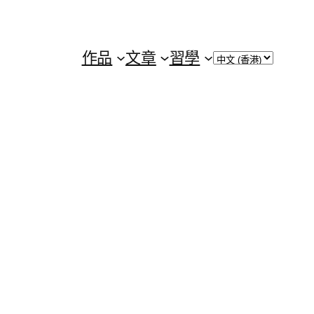
Choose
作品
文章
習學
a
language