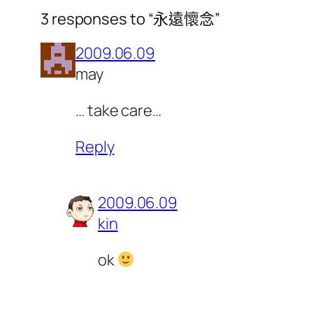
3 responses to “永遠懷念”
2009.06.09
may
… take care…
Reply
2009.06.09
kin
ok