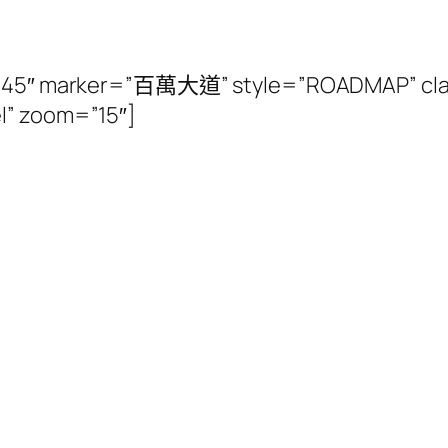
11645″ marker=”百萬大道” style=”ROADMAP” cla
l” zoom=”15″]