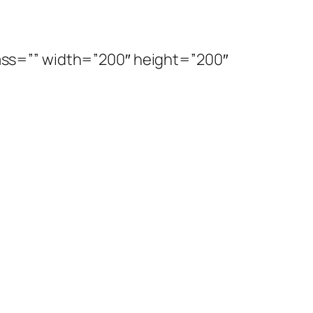
ss=”” width=”200″ height=”200″