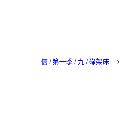
信 / 第一季 / 九 / 碌架床
→