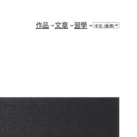
Choose
作品
文章
習學
a
language