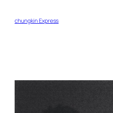
跳
至
主
chungkin Express
要
內
容