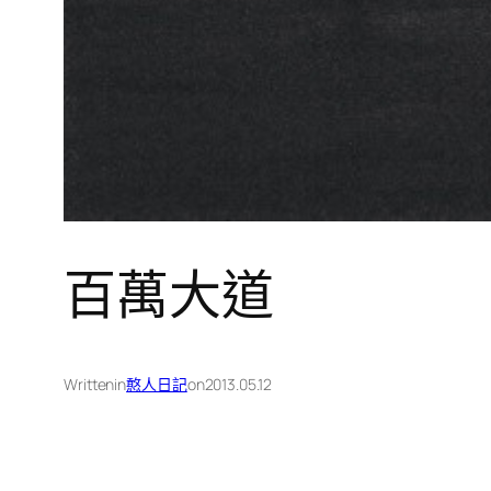
百萬大道
Written
in
憨人日記
on
2013.05.12