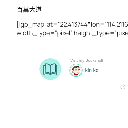
百萬大道
[igp_map lat=”22.413744″ lon=”114.2
width_type=”pixel” height_type=”pixe