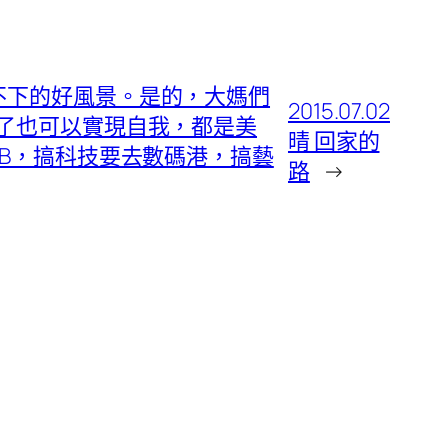
不下的好風景。是的，大媽們
2015.07.02
了也可以實現自我，都是美
晴 回家的
B，搞科技要去數碼港，搞藝
路
→