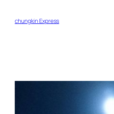
跳
至
主
chungkin Express
要
內
容