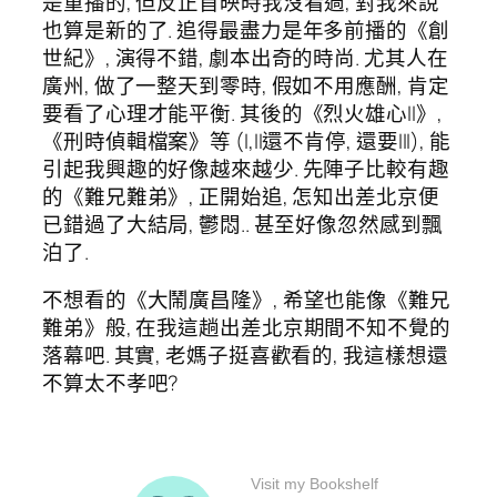
是重播的, 但反正首映時我沒看過, 對我來說
也算是新的了. 追得最盡力是年多前播的《創
世紀》, 演得不錯, 劇本出奇的時尚. 尤其人在
廣州, 做了一整天到零時, 假如不用應酬, 肯定
要看了心理才能平衡. 其後的《烈火雄心II》,
《刑時偵輯檔案》等 (I,II還不肯停, 還要III), 能
引起我興趣的好像越來越少. 先陣子比較有趣
的《難兄難弟》, 正開始追, 怎知出差北京便
已錯過了大結局, 鬱悶.. 甚至好像忽然感到飄
泊了.
不想看的《大鬧廣昌隆》, 希望也能像《難兄
難弟》般, 在我這趟出差北京期間不知不覺的
落幕吧. 其實, 老媽子挺喜歡看的, 我這樣想還
不算太不孝吧?