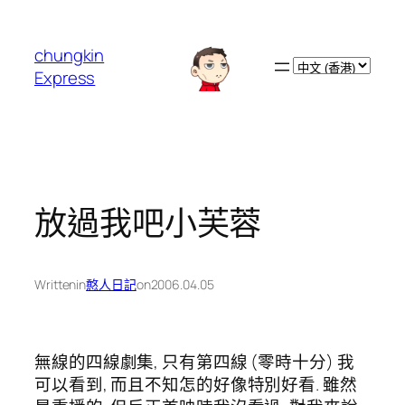
跳
至
chungkin
主
Choose
Express
要
a
內
language
容
放過我吧小芙蓉
Written
in
憨人日記
on
2006.04.05
無線的四線劇集, 只有第四線 (零時十分) 我
可以看到, 而且不知怎的好像特別好看. 雖然