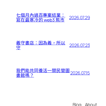
七個月內過百專案結業：
2026.07.29
寫在最寒冷的 web3 熊市
義守書店：因為義，所以
2026.07.23
守
我們能共同養活一間民營圖
2026.07.15
書館嗎？
Blog
About