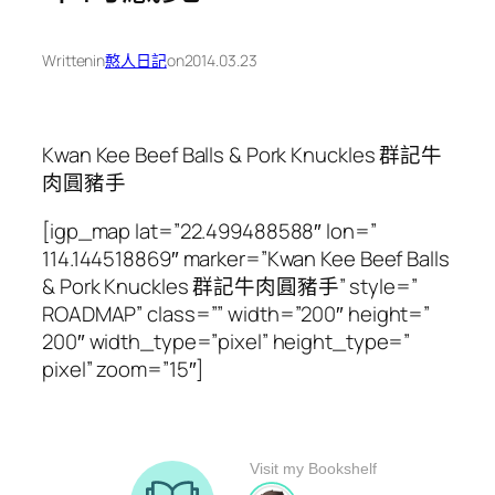
Written
in
憨人日記
on
2014.03.23
Kwan Kee Beef Balls & Pork Knuckles 群記牛
肉圓豬手
[igp_map lat=”22.499488588″ lon=”
114.144518869″ marker=”Kwan Kee Beef Balls
& Pork Knuckles 群記牛肉圓豬手” style=”
ROADMAP” class=”” width=”200″ height=”
200″ width_type=”pixel” height_type=”
pixel” zoom=”15″]