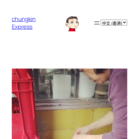
跳
至
chungkin
主
Choose
Express
要
a
內
language
容