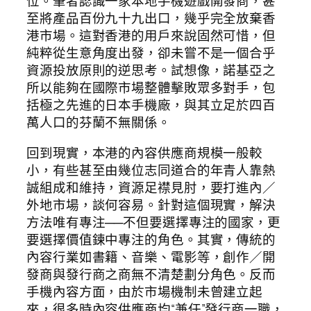
位。筆者認識一家本地手機遊戲開發商，甚
至將產品百份九十九出口，幾乎完全放棄香
港市場。這對香港的用戶來說固然可惜，但
純粹從生意角度出發，卻未嘗不是一個合乎
資源投放原則的逆思考。試想像，諾基亞之
所以能夠在國際市場整體擊敗眾多對手，包
括極之先進的日本手機廠，與其立足於四百
萬人口的芬蘭不無關係。
回到現實，本港的內容供應商規模一般較
小，有些甚至由幾位志同道合的年青人靠熱
誠組成和維持，資源足襟見肘，要打進內／
外地市場，談何容易。針對這個現實，解決
方法唯有專注──不但要選擇專注的國家，更
要選擇價值鍊中專注的角色。其實，傳統的
內容行業如書籍、音樂、電影等，創作／開
發商與發行商之商無不清楚劃分角色。反而
手機內容方面，由於市場機制未曾建立起
來，很多時內容供應商均“兼任”發行商一職，