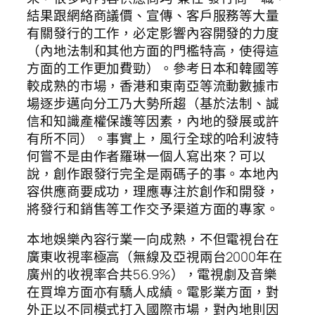
結果跟網絡商議價、宣傳、客戶服務等大量
有關發行的工作，必定影響內容開發的力度
（內地法制和其他方面的門檻特高，使得這
方面的工作更加費勁）。參考日本和韓國等
較成熟的市場，香港和東南亞等流動數據市
場逐步邁向分工乃大勢所趨（基於法制、誠
信和知識產權保護等因素，內地的發展或許
有所不同）。事實上，風行全球的哈利波特
何嘗不是由作者羅琳一個人寫出來？可以
說，創作跟發行完全是兩碼子的事。本地內
容供應商要成功，理應專注於創作和開發，
將發行和銷售等工作交予渠道方面的專家。
本地娛樂內容行業一向成熟，不但電視台在
廣東收視率極高（無線及亞視兩台2000年在
廣州的收視率合共56.9%），電視劇及音樂
在買埠方面亦有驕人成績。電影業方面，對
外正以不同模式打入國際市場，對內地則因