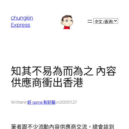
跳
至
chungkin
主
Choose
Express
要
a
內
language
容
知其不易為而為之 內容
供應商衝出香港
Written
in
好 game 有好報
on
2003.11.27
筆者跟不少流動內容供應商交流，總會談到