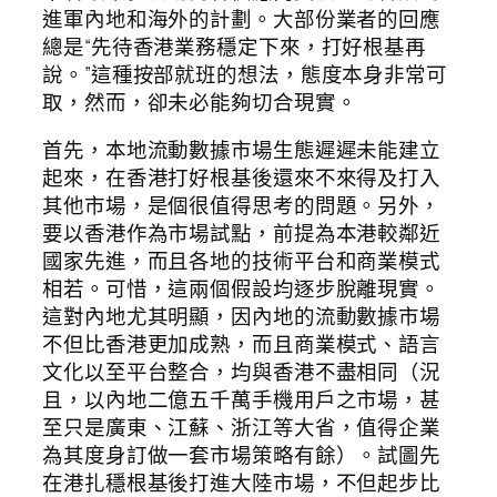
進軍內地和海外的計劃。大部份業者的回應
總是“先待香港業務穩定下來，打好根基再
說。”這種按部就班的想法，態度本身非常可
取，然而，卻未必能夠切合現實。
首先，本地流動數據市場生態遲遲未能建立
起來，在香港打好根基後還來不來得及打入
其他市場，是個很值得思考的問題。另外，
要以香港作為市場試點，前提為本港較鄰近
國家先進，而且各地的技術平台和商業模式
相若。可惜，這兩個假設均逐步脫離現實。
這對內地尤其明顯，因內地的流動數據市場
不但比香港更加成熟，而且商業模式、語言
文化以至平台整合，均與香港不盡相同（況
且，以內地二億五千萬手機用戶之市場，甚
至只是廣東、江蘇、浙江等大省，值得企業
為其度身訂做一套市場策略有餘）。試圖先
在港扎穩根基後打進大陸市場，不但起步比