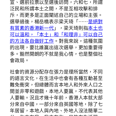
宣、選前拉票以至選後訪問，六和七，所謂
泛民和所謂本土之間，不是互相攻擊和排
斥，而更多是正面闡述自己的立場和主張。
選舉過後，楊岳橋表示梁天琦「⋯⋯
是絕對
有質素的香港新一代
」，梁天琦則指
本土也
可以溫和，「本土」和「和理非」可以自己
的方法各自做好工作
。對我來說，這種氛圍
的出現，要比誰贏出這次選舉，更加重要得
多。豁然開朗的不就是我心情，也是整個社
會政局。
社會的資源分配存在張力是理所當然，不同
的語言文化，在生活中也會有各種互動甚至
難免衝突，但總體而言本地人和外來人口之
間並非零和遊戲，本地人要贏，不代表其他
人要輸。況且才幾十年前，香港人本就大部
分來自中國，一部分來自英國等地，除了七
年居留，本地人與內地、外地人沒法簡單二