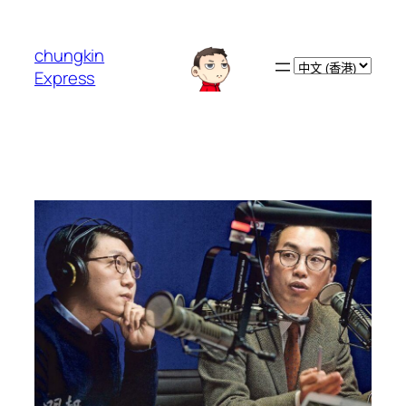
跳
至
chungkin
主
Choose
Express
要
a
內
language
容