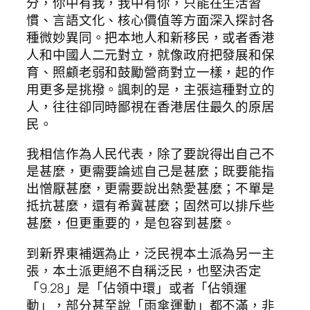
分，你中有我，我中有你，只能在生活習
慣、言語文化、核心價值等方面深入探討各
種微妙異同。把本地人和新移民，或者香港
人和中國人二元對立，就像政府把發展和保
育、照顧老弱和鼓勵營商對立一樣，起的作
用更多是挑撥。諷刺的是，主張這種對立的
人，往往卻同時鄙視在香港居住最久的原居
民。
我相信作為人民代表，除了要說得出自己不
是甚麼，更需要論述自己是甚麼；既要能指
出憎厭甚麼，更需要說出熱愛甚麼；不單是
抵抗甚麼，還有希冀甚麼；固然可以排斥些
甚麼，但更重要的，是包容到甚麼。
到新界東補選為止，泛民視本土派為另一主
張，本土派更絕不自稱泛民，也堅決否定
「9.28」是「佔領中環」或者「佔領運
動」，部分甚至說「雨傘運動」都不滿，非