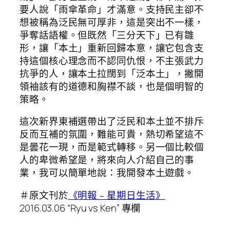
要人說「雨傘革命」才滿意。支持民主卻不
想被稱為泛民無可厚非，這是突出不一樣，
爭奪話語權。但既然「三分天下」已有雛
形，讓「本土」重新回歸本意，讓它包含支
持這個核心理念而不認同仇恨，不主張武力
抗爭的人，讓本土拉闊到「泛本土」，撇開
領袖該有的道德和胸襟不談，也是個明智的
策略。
這次新界東補選帶出了泛民和本土並不排斥
反而互補的氛圍，難能可貴，熱切希望這不
是曇花一現，而是範式轉移。另一個比較個
人的卑微希望是，將來向人介紹自己的事
業，我可以簡單地說：我開發本土遊戲。
＃原文刊於
《明報﹣星期日生活》
2016.03.06 “Ryu vs Ken” 專欄