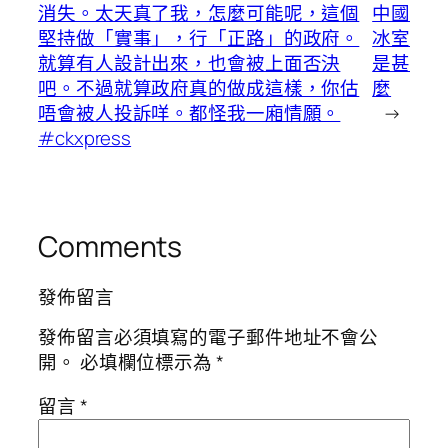
消失。太天真了我，怎麼可能呢，這個
中國
堅持做「實事」，行「正路」的政府。
冰室
就算有人設計出來，也會被上面否決
是甚
吧。不過就算政府真的做成這樣，你估
麼
唔會被人投訴咩。都怪我一廂情願。
→
#ckxpress
Comments
發佈留言
發佈留言必須填寫的電子郵件地址不會公
開。
必填欄位標示為
*
留言
*