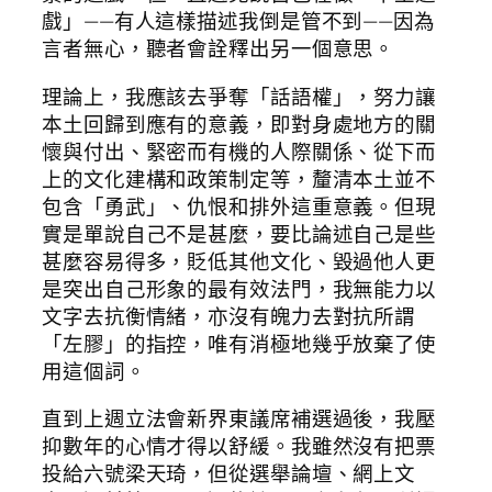
戲」——有人這樣描述我倒是管不到——因為
言者無心，聽者會詮釋出另一個意思。
理論上，我應該去爭奪「話語權」，努力讓
本土回歸到應有的意義，即對身處地方的關
懷與付出、緊密而有機的人際關係、從下而
上的文化建構和政策制定等，釐清本土並不
包含「勇武」、仇恨和排外這重意義。但現
實是單說自己不是甚麼，要比論述自己是些
甚麼容易得多，貶低其他文化、毀過他人更
是突出自己形象的最有效法門，我無能力以
文字去抗衡情緒，亦沒有魄力去對抗所謂
「左膠」的指控，唯有消極地幾乎放棄了使
用這個詞。
直到上週立法會新界東議席補選過後，我壓
抑數年的心情才得以舒緩。我雖然沒有把票
投給六號梁天琦，但從選舉論壇、網上文