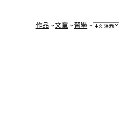
Choose
作品
文章
習學
a
language