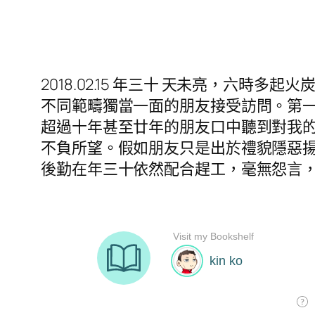
2018.02.15 年三十 天未亮，六時
不同範疇獨當一面的朋友接受訪問。第一次
超過十年甚至廿年的朋友口中聽到對我
不負所望。假如朋友只是出於禮貌隱惡
後勤在年三十依然配合趕工，毫無怨言，衷心感激。 #