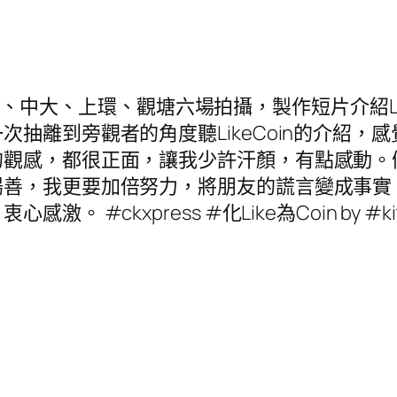
多起火炭、中大、上環、觀塘六場拍攝，製作短片介紹
抽離到旁觀者的角度聽LikeCoin的介紹，
的觀感，都很正面，讓我少許汗顏，有點感動。
揚善，我更要加倍努力，將朋友的謊言變成事實
ckxpress #化Like為Coin by #kita