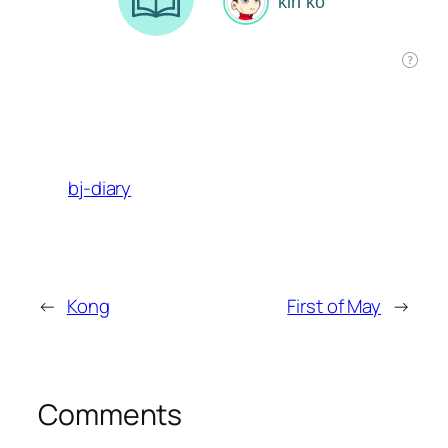
bj-diary
←
Kong
First of May
→
Comments