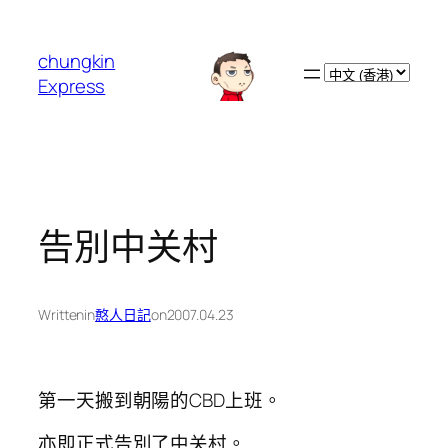
跳
至
chungkin
主
Choose
Express
要
a
內
language
容
告別中关村
Written
in
憨人日記
on
2007.04.23
第一天搬到朝陽的CBD上班。
亦即正式告別了中关村。