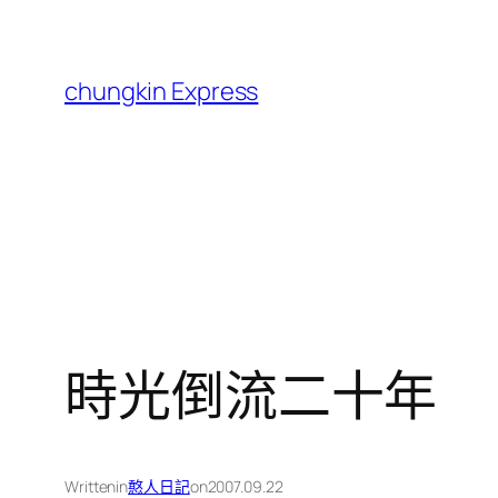
跳
至
主
chungkin Express
要
內
容
時光倒流二十年
Written
in
憨人日記
on
2007.09.22