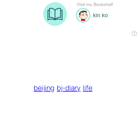
beijing
bj-diary
life