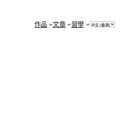
Choose
作品
文章
習學
a
language