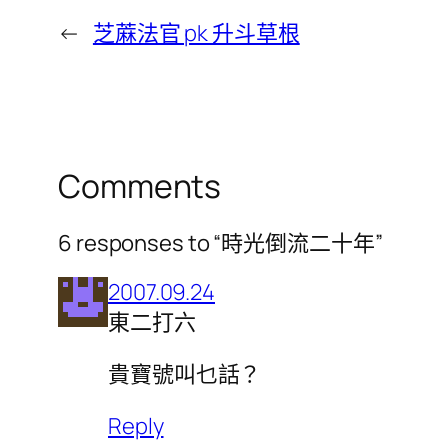
←
芝蔴法官 pk 升斗草根
Comments
6 responses to “時光倒流二十年”
2007.09.24
東二打六
貴寶號叫乜話？
Reply