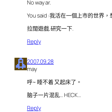
No way ar.
You said :我活在一個上市的
拉闊遊戲,研究一下.
Reply
2007.09.28
may
呼~ 睡不着 又起床了。
脑子一片混乱… HECK…
Reply