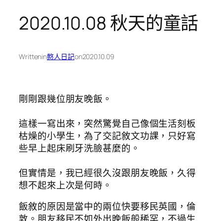
2020.10.08 秋天的童話
Written
in
憨人日記
on
2020.10.09
剛剛跟幾位朋友晚飯。
這樣一寫出來，突然驚覺自己像個生活刻板
枯燥的小學生，為了交記敘文功課，只好寫
些早上起床刷牙洗臉甚麼的。
但實情是，我已經很久沒跟朋友晚飯，久得
想不起來上次是何時。
飯敘的原因是當中的兩位快要移民英國，倫
敦。朋友移民不如外出晚飯般稀罕，不過生