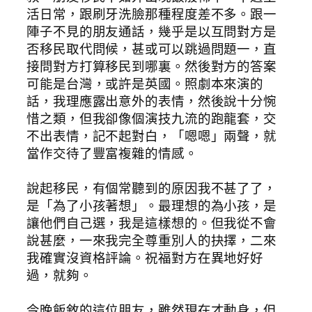
活日常，跟刷牙洗臉那種程度差不多。跟一
陣子不見的朋友通話，幾乎是以互問對方是
否移民取代問候，甚或可以跳過問題一，直
接問對方打算移民到哪裏。然後對方的答案
可能是台灣，或許是英國。照劇本來演的
話，我理應露出意外的表情，然後說十分惋
惜之類，但我卻像個演技九流的跑龍套，交
不出表情，記不起對白，「嗯嗯」兩聲，就
當作交待了豐富複雜的情感。
說起移民，有個常聽到的原因我不甚了了，
是「為了小孩著想」。最理想的為小孩，是
讓他們自己選，我是這樣想的。但我從不會
說甚麼，一來我完全尊重別人的抉擇，二來
我確實沒資格評論。祝福對方在異地好好
過，就夠。
今晚飯敘的這位朋友，雖然現在才動身，但