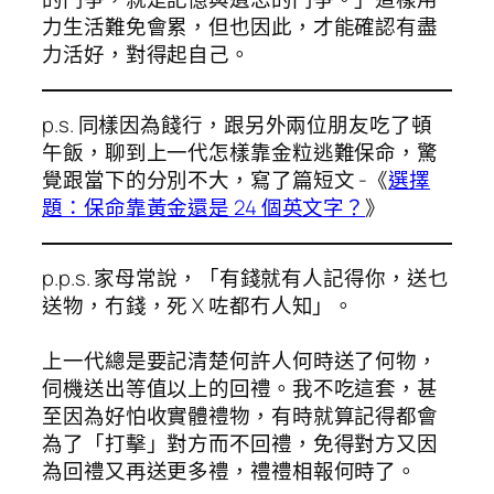
力生活難免會累，但也因此，才能確認有盡
力活好，對得起自己。
p.s. 同樣因為餞行，跟另外兩位朋友吃了頓
午飯，聊到上一代怎樣靠金粒逃難保命，驚
覺跟當下的分別不大，寫了篇短文 -《
選擇
題：保命靠黃金還是 24 個英文字？
》
p.p.s. 家母常說，「有錢就有人記得你，送乜
送物，冇錢，死 X 咗都冇人知」。
上一代總是要記清楚何許人何時送了何物，
伺機送出等值以上的回禮。我不吃這套，甚
至因為好怕收實體禮物，有時就算記得都會
為了「打擊」對方而不回禮，免得對方又因
為回禮又再送更多禮，禮禮相報何時了。