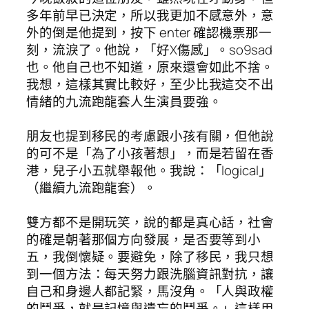
多年前早已決定，所以我更加不感意外，意
外的倒是他提到，按下 enter 確認機票那一
刻，流淚了。他說，「好X傷感」。so9sad
也。他自己也不知道，原來還會如此不捨。
我想，這樣其實比較好，至少比我這交不出
情緒的九流跑龍套人生演員要強。
朋友也提到移民的考慮跟小孩有關，但他說
的可不是「為了小孩著想」，而是若留在香
港，兒子小五就舉報他。我說：「logical」
（繼續九流跑龍套）。
雙方都不是開玩笑，說的都是真心話，社會
的確是朝著那個方向發展，是否要等到小
五，我倒懷疑。要避免，除了移民，我只想
到一個方法：每天努力跟洗腦資訊對抗，讓
自己和身邊人都記緊，馬沒角。「人與政權
的鬥爭，就是記憶與遺忘的鬥爭。」這樣用