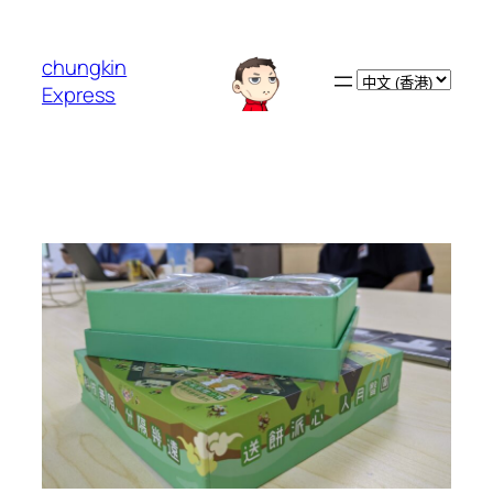
跳
至
chungkin
主
Choose
Express
要
a
內
language
容