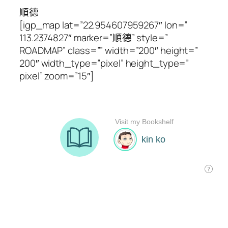
順德
[igp_map lat=”22.954607959267″ lon=”
113.2374827″ marker=”順德” style=”
ROADMAP” class=”” width=”200″ height=”
200″ width_type=”pixel” height_type=”
pixel” zoom=”15″]