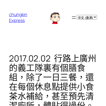
跳
至
chungkin
主
Choose
Express
要
a
內
language
容
2017.02.02 ️ 行路上廣州
的義工隊裏有個膳食
組，除了一日三餐，還
在每個休息點提供小食
茶水補給，甚至預先清
潔廁所，體貼得過份。