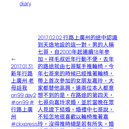
diary
2017.02.02 行路上廣州的途中認識
到天造地設的這一對。男的人稱
七哥，自2000年起連續18年參
←
加。祥毛叔近年行動不便，去年
2017.01.31 ️
的路途就由七哥幫手推輪椅。今
新年行路
年七哥來的時候已經推著輪椅，
上廣州 老
帶上首次參加的女朋友嘉玲，大
母話我
家都替他高興。連兩位本人都意
on99 day2
想不到的是，在路途的第四天，
#on99 #
七哥向嘉玲求婚，並於當晚在眾
行路上廣
人見證下結婚。婚禮中七哥說，
州
不知怎地很喜歡以輪椅推著嘉
#ckxpress
玲，沒得推時總是若有所失。婚