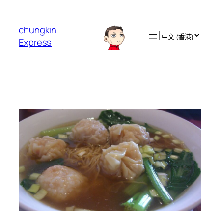
跳
至
chungkin
主
Choose
Express
要
a
內
language
容