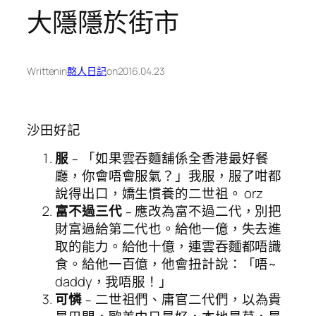
大隱隱於街市
Written
in
憨人日記
on
2016.04.23
沙田好記
服
﹣「如果雲吞麵舖係全香港最好餐
廳，你會唔會服氣？」我服，服了咁都
說得出口，嬌生慣養的二世祖。 orz
富不過三代
﹣應改為富不過二代，別把
財富過給第二代也。給他一億，失去進
取的能力。給他十億，連雲吞麵都唔識
食。給他一百億，他會扭計說：「唔~
daddy，我唔服！」
可憐
﹣二世祖們、庸官二代們，以為貴