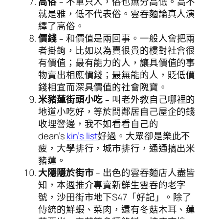
高俗
﹣不單只人，俗也無分高低。高不
就是雅，低不代表俗。雲吞麵論真人演
繹了高俗。
價錢
﹣和價值是兩回事。一般人會把兩
者掛鉤，比如以為賣很貴的樓對社會很
有價值；最有能力的人，讓具價值的事
物賣出相應價錢；最無能的人，貶低價
錢相宜而深具價值的社會隗寶。
米豬蓮街頭小吃
﹣叫老外教自己哪裡的
地道小吃好，等於問鄰居自己屋企的錢
收埋響邊，我不如看看自己的
dean’s
kin’s list
好過。大眾卻是樂此不
疲，大學排行，城市排行，通通搞出米
豬蓮。
大隱隱於街市
﹣出色的雲吞麵店人盡皆
知，本週推介專賣新鮮生雲吞的老字
號，沙田街市地下S47「好記」。除了
傳統的鮮蝦、菜肉，還有冬菇木耳、蓮