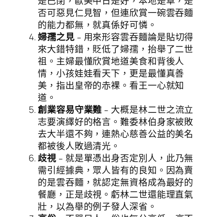
是巴閉，歐美中日是好，本地是草，是
否可惡見仁見智，但連欣賞一碗雲吞麵
的能力都無，就真係好可憐。
婦孺之見
﹣用來形容雲吞麵論是貼切得
來大錯特錯，貶低了婦孺，抬舉了二世
祖。主婦最懂欣賞地道美食和背後人
情，小孩娃娃看天下，更是最懂真善
美，指出皇帝的赤裸。看王一心就知
道。
創業容易守業難
﹣大概是林二世之流立
志要演繹好的格言。難委林伯身家被敗
去大半還不夠，連熱心慈善公益的美名
都被後人敗過清光。
歧視
﹣就是單憑出身否定別人，此乃無
需引經據典，眾人皆有的良知。因為賣
的是雲吞麵，就認定無資格成為最好的
餐廳，正是歧視。虧林二世還能理直氣
壯，以為舉的例子發人深省。