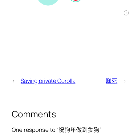
←
Saving private Corolla
睇死
→
Comments
One response to “祝狗年做到隻狗”