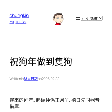
跳
至
chungkin
主
Choose
Express
要
a
內
language
容
祝狗年做到隻狗
Written
in
憨人日記
on
2006.02.22
遲來的拜年.. 起碼仲係正月丫, 聽日先同觀音
借庫.