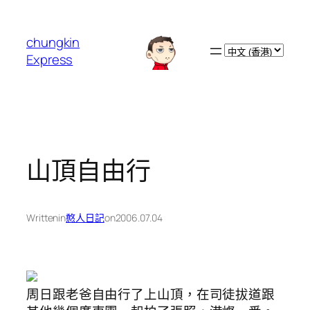
跳
至
chungkin
主
Choose
Express
要
a
內
language
容
山頂自由行
Written
in
憨人日記
on
2006.07.04
周日跟老爸自由行了上山頂，在司徒拔道跟