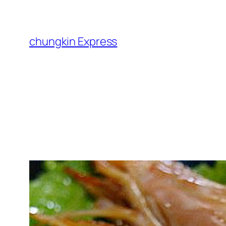
跳
至
主
chungkin Express
要
內
容