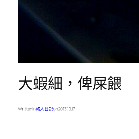
大蝦細，俾屎餵
Written
in
憨人日記
on
2013.10.17