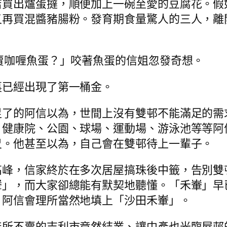
店買出爐蛋撻，順便加上一碗至愛的豆腐花。假
又再買混醬豬腸粉。發育期食量驚人的三人，離
賣咖喱魚蛋？」咬著魚蛋的信姐忽發奇想。
裏已經出現了第一桶金。
了的阿信以為，世間上沒有雙邨不能滿足的需
、健康院、公園、球場、運動場、游泳池等等阿
尺。他甚至以為，自己會在雙邨待上一輩子。
高峰，信家終於在多次居屋搞珠後中籤，告別雙
輋」，而大家卻總能有默契地聽懂。「禾輋」早
，阿信會理所當然地填上「沙田禾輋」。
無所不賣的吉利市竟然結業、讓中產也光臨屋邨