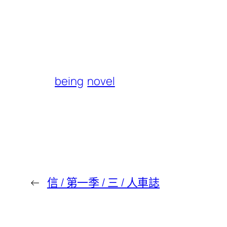
being
novel
←
信 / 第一季 / 三 / 人車誌