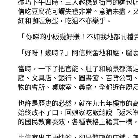
碰巧下午四時，三人趁機到街市的麵包
信吃豆腐花可謂失禮非常。意猶未盡，
紅和咖喱魚蛋，吃過不亦樂乎。
「 你睇啲小販幾好賺！不如我地都開檔
「好呀！幾時？」阿信興奮地和應，腦
當時，一下子把官能、肚子和願景都滿足
廳、文具店、銀行、圖書館、百貨公司
物的會所、桌球室、桑拿，全都近在咫
也許是歷史的必然，就在九七年樓市的
始終改不了口，回娘家吃飯總說「返禾
的國民教育奏效，各種表格上籍貫一欄
比信家出走更快的，卻是雙邨的店鋪。