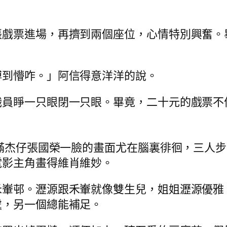
張戲票進場，再擠到兩個座位，心情特別興奮。
。
搏到懵咋。」阿信得意洋洋的說。
職員睜一只眼閉一只眼。畢竟，二十元的戲票不
淺滿杰仔張國榮一臉的畫面尤在腦裏徘徊，三人
電影主角畫得維肖維妙。
禾輋邨。瀝源跟禾輋就像雙生兒，姐姐瀝源優雅
處，另一個總能補足。