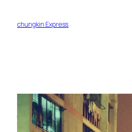
跳
至
主
chungkin Express
要
內
容