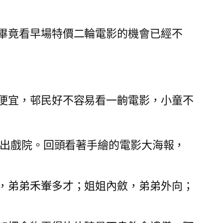
畢竟看早場特價二輪電影的機會已經不
便宜，邨民好不容易看一齣電影，小童不
步出戲院。回頭看著手繪的電影大海報，
，弟弟禾輋多才；姐姐內斂，弟弟外向；