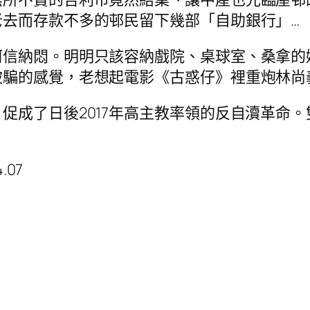
去而存款不多的邨民留下幾部「自助銀行」…
阿信納悶。明明只該容納戲院、桌球室、桑拿的
被騙的感覺，老想起電影《古惑仔》裡重炮林尚
促成了日後2017年高主教率領的反自瀆革命
.07