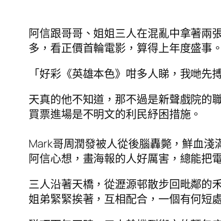
阿信跟哥哥、姐姐三人在混亂中拿著兩
多，看正價首輪電影，算得上年度盛事
「好彩《英雄本色》咁多人睇，我哋先
天真的他不知道，那不過是新聲戲院的
買票進場是不明文的利民紓困措施。
Mark哥周潤發被人從後腦轟斃，鮮血
阿信心想，畫海報的人好厲害，總能把
三人沿著天橋，從瀝源邨散步回毗鄰的
姐弟緊緊挨著，互相配合，一個有何短