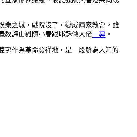
娛樂之城，戲院沒了，變成兩家教會。雖
義教誨山雞陳小春跟耶穌做大佬
一幕
。
。雙邨作為革命發祥地，是一段鮮為人知的