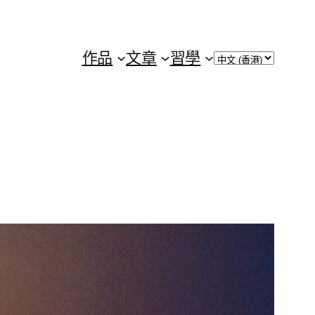
Choose
作品
文章
習學
a
language