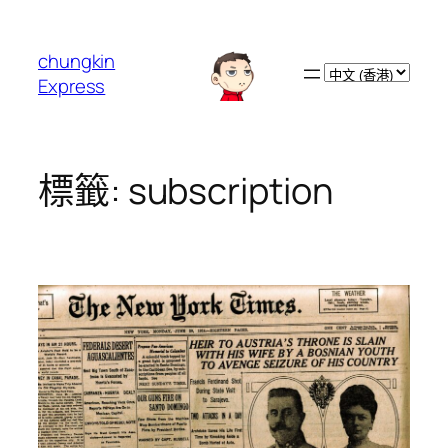
跳
至
chungkin
主
Choose
Express
要
a
內
language
容
標籤:
subscription