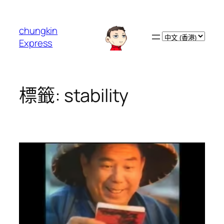
跳
至
chungkin
主
Choose
Express
要
a
內
language
容
標籤:
stability